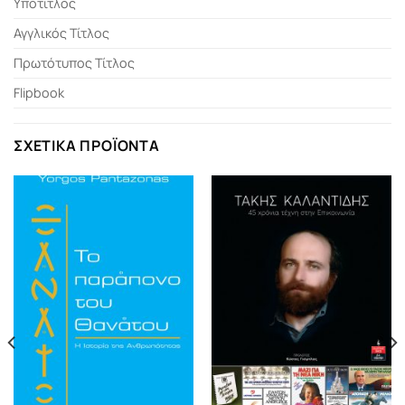
Υπότιτλος
Αγγλικός Τίτλος
Πρωτότυπος Τίτλος
Flipbook
ΣΧΕΤΙΚΆ ΠΡΟΪΌΝΤΑ