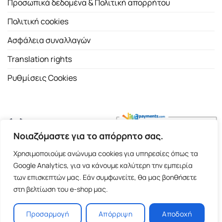
Προσωπικά δεδομένα & Πολιτική απορρήτου
Πολιτική cookies
Ασφάλεια συναλλαγών
Translation rights
Ρυθμίσεις Cookies
Νοιαζόμαστε για το απόρρητο σας.
Copyright 2026 ©
Εκδοτικός Οίκος Α.Α. Λιβάνη
| All rights
Χρησιμοποιούμε ανώνυμα cookies για υπηρεσίες όπως τα
reserved.
Google Analytics, για να κάνουμε καλύτερη την εμπειρία
Σόλωνος 98, 10680 Αθήνα | Τ:
2103661200
- F: 2103617791
των επισκεπτών μας. Εάν συμφωνείτε, θα μας βοηθήσετε
στη βελτίωση του e-shop μας.
E-shop and Premium Managed Hosting by
ClickProject.gr
Προσαρμογή
Απόρριψη
Αποδοχή