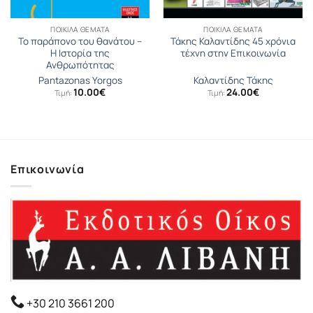
ΠΟΙΚΊΛΑ ΘΈΜΑΤΑ
ΠΟΙΚΊΛΑ ΘΈΜΑΤΑ
Το παράπονο του θανάτου –
Τάκης Καλαντίδης 45 χρόνια
Η Ιστορία της
τέχνη στην Επικοινωνία
Ανθρωπότητας
Pantazonas Yorgos
Καλαντίδης Τάκης
10.00
€
24.00
€
Τιμή:
Τιμή:
σα
Επικοινωνία
+30 210 3661 200