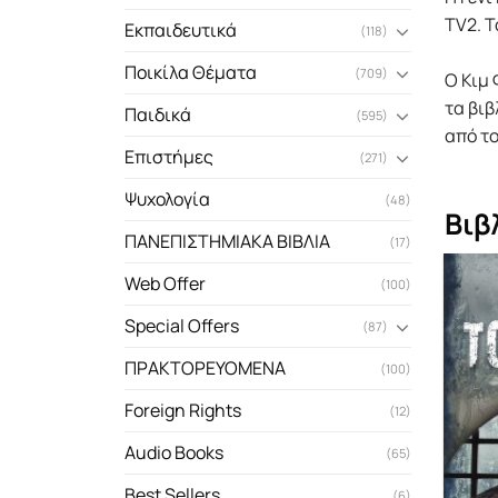
TV2. Τ
Εκπαιδευτικά
(118)
Ποικίλα Θέματα
(709)
Ο Κιμ 
τα βιβ
Παιδικά
(595)
από το
Επιστήμες
(271)
Ψυχολογία
(48)
Βιβ
ΠΑΝΕΠΙΣΤΗΜΙΑΚΑ ΒΙΒΛΙΑ
(17)
Web Offer
(100)
Special Offers
(87)
ΠΡΑΚΤΟΡΕΥΟΜΕΝΑ
(100)
Foreign Rights
(12)
Audio Books
(65)
Best Sellers
(6)