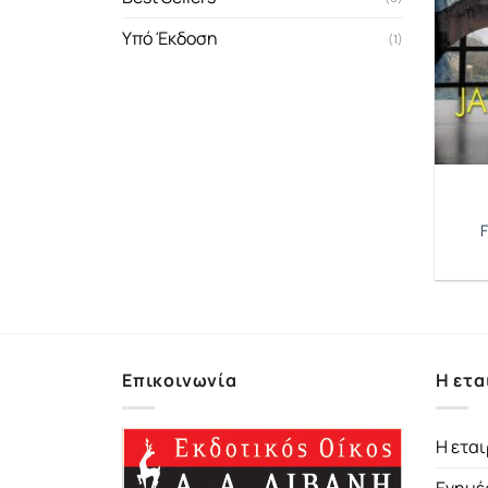
Υπό Έκδοση
(1)
F
Επικοινωνία
Η ετα
Η εται