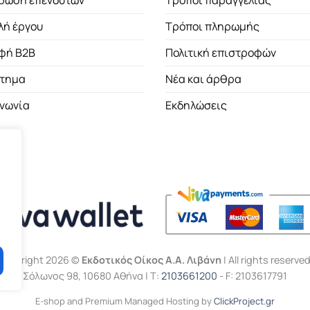
ρωση επενδυτών
Τρόποι παραγγελίας
λή έργου
Τρόποι πληρωμής
φή B2B
Πολιτική επιστροφών
τημα
Νέα και άρθρα
ινωνία
Εκδηλώσεις
Copyright 2026 ©
Εκδοτικός Οίκος Α.Α. Λιβάνη
| All rights reserved
Σόλωνος 98, 10680 Αθήνα | Τ:
2103661200
- F: 2103617791
E-shop and Premium Managed Hosting by
ClickProject.gr