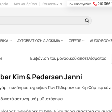
210 366
ιρεία
Νέα και άρθρα
Επικοινωνία
Τηλ. Παραγγελίες:
ΗΒΙΚΑ
ΑΥΤΟΒΕΛΤΙΩΣΗ & ΔΟΚΙΜΙΑ
OFFERS
AUDIO BOOK
Εμφάνιση του μοναδικού αποτελέσματος
ni
ber Kim & Pedersen Janni
γάρι των δημοσιογράφων Γένι Πέδερσεν και Κιμ Φάμπερ κάνε
α δυνατό αστυνομικό μυθιστόρημα.
 Πέδερσεν γεννήθηκε το 1968. Είναι παρουσιάστρια και συν