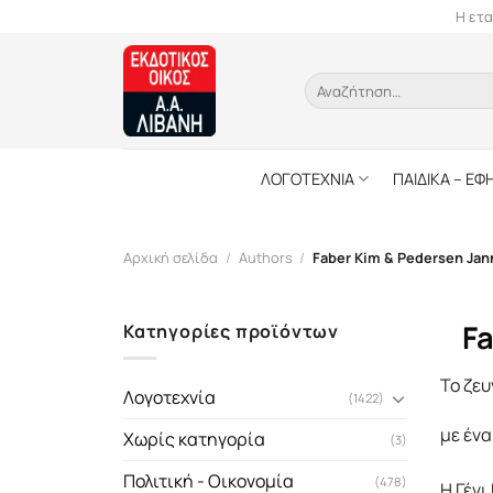
Skip
Η ετα
to
content
Αναζήτηση
για:
ΛΟΓΟΤΕΧΝΙΑ
ΠΑΙΔΙΚΑ – ΕΦ
Αρχική σελίδα
/
Authors
/
Faber Kim & Pedersen Jan
Fa
Κατηγορίες προϊόντων
Το ζευ
Λογοτεχνία
(1422)
με έν
Χωρίς κατηγορία
(3)
Πολιτική - Οικονομία
(478)
Η Γένι