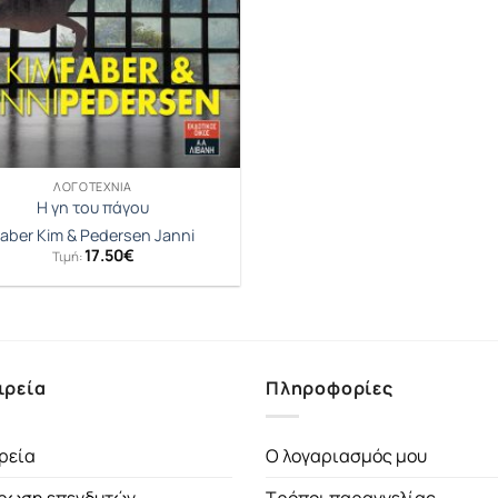
ΛΟΓΟΤΕΧΝΊΑ
Η γη του πάγου
aber Kim & Pedersen Janni
17.50
€
Τιμή:
ιρεία
Πληροφορίες
ρεία
Ο λογαριασμός μου