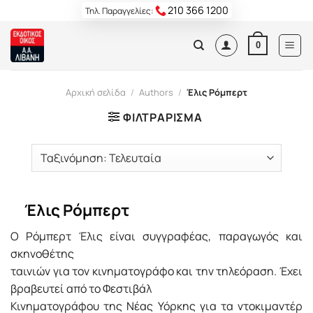
Skip
210 366 1200
Τηλ. Παραγγελίες:
to
content
0
Αρχική σελίδα
/
Authors
/
Έλις Ρόμπερτ
ΦΙΛΤΡΆΡΙΣΜΑ
Έλις Ρόμπερτ
Ο Ρόμπερτ Έλις είναι συγγραφέας, παραγωγός και
σκηνοθέτης
ταινιών για τον κινηματογράφο και την τηλεόραση. Έχει
βραβευτεί από το Φεστιβάλ
Κινηματογράφου της Νέας Υόρκης για τα ντοκιμαντέρ