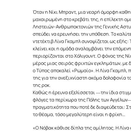
Όταν η Νίκι Μπραντ, μια νεαρή όμορφη καθη
μαχαιρωμένη στο κρεβάτι της, η επίλεκτη ομ
Ληστειών-Ανθρωποκτονιών της Γενικής Αστυ
σπεύδει να ερευνήσει την υπόθεση. Το καλύτ
ντετέκτιβ Λίνα Γκαμπλ συνοψίζεται ως εξής:
κλείνει και η ομάδα αναλαμβάνει την επόμεν
περιορίζονται στο Χόλιγουντ. Ο φόνος της Νί
μέρος μιας σειράς φριχτών εγκλημάτων, με 
ο Τύπος αποκαλεί «Ρωμαίο». Η Λίνα Γκαμπλ, π
της για την ανεξιχνίαστη ακόμα δολοφονία τ
της ροκ.
Καθώς η έρευνα εξελίσσεται ―την ίδια στιγμ
φλόγες τα περίχωρα της Πόλης των Αγγέλων―
πραγματικότητα που ποτέ δε διαψεύδεται: Στ
το θέαμα, τόσο μεγαλύτερη είναι η φρίκη…
«Ο Νόβακ κάθισε δίπλα της αµίλητος. Η Λίνα 