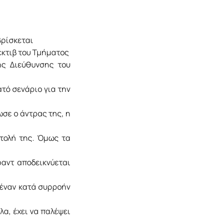
βρίσκεται
έκτιβ του Τμήματος
ής Διεύθυνσης του
ατό σενάριο για την
ωσε ο άντρας της, η
στολή της. Όμως τα
ραντ αποδεικνύεται
 έναν κατά συρροήν
λα, έχει να παλέψει