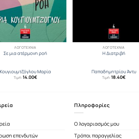
ΛΟΓΟΤΕΧΝΊΑ
ΛΟΓΟΤΕΧΝΊΑ
Σε μια ατέρμονη ροή
Η Διατριβή
Κουγιουµτζόγλου Μαρία
Παπαδημητρίου Άντυ
14.00
€
18.40
€
Τιμή:
Τιμή:
ιρεία
Πληροφορίες
ρεία
Ο λογαριασμός μου
ρωση επενδυτών
Τρόποι παραγγελίας