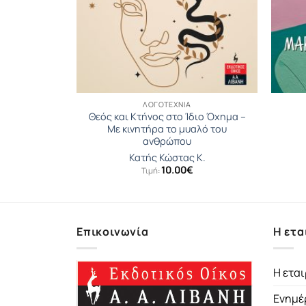
ΛΟΓΟΤΕΧΝΊΑ
Θεός και Κτήνος στο Ίδιο Όχηµα –
ες
Με κινητήρα το μυαλό του
ανθρώπου
ex
Κατής Κώστας Κ.
10.00
€
Τιμή:
Επικοινωνία
Η ετα
Η εται
Ενημέ