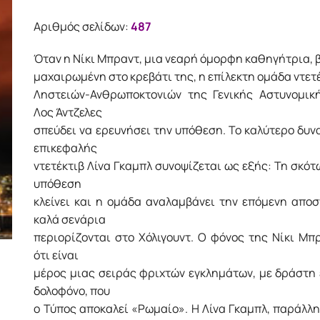
was:
τιμή
20.18€.
είναι:
Αριθμός σελίδων:
487
18.16€.
Όταν η Νίκι Μπραντ, μια νεαρή όμορφη καθηγήτρια, 
μαχαιρωμένη στο κρεβάτι της, η επίλεκτη ομάδα ντετ
Ληστειών-Ανθρωποκτονιών της Γενικής Αστυνομικ
Λος Άντζελες
σπεύδει να ερευνήσει την υπόθεση. Το καλύτερο δυν
επικεφαλής
ντετέκτιβ Λίνα Γκαμπλ συνοψίζεται ως εξής: Τη σκότ
υπόθεση
κλείνει και η ομάδα αναλαμβάνει την επόμενη απο
καλά σενάρια
περιορίζονται στο Χόλιγουντ. Ο φόνος της Νίκι Μπ
ότι είναι
μέρος μιας σειράς φριχτών εγκλημάτων, με δράστη
δολοφόνο, που
ο Τύπος αποκαλεί «Ρωμαίο». Η Λίνα Γκαμπλ, παράλλη