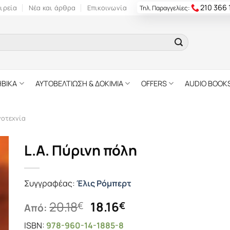
210 366
ιρεία
Νέα και άρθρα
Επικοινωνία
Τηλ. Παραγγελίες:
ΗΒΙΚΑ
ΑΥΤΟΒΕΛΤΙΩΣΗ & ΔΟΚΙΜΙΑ
OFFERS
AUDIO BOOK
γοτεχνία
L.A. Πύρινη πόλη
Συγγραφέας:
Έλις Ρόμπερτ
Original
Η
20.18
18.16
€
€
Από:
price
τρέχουσα
ISBN:
978-960-14-1885-8