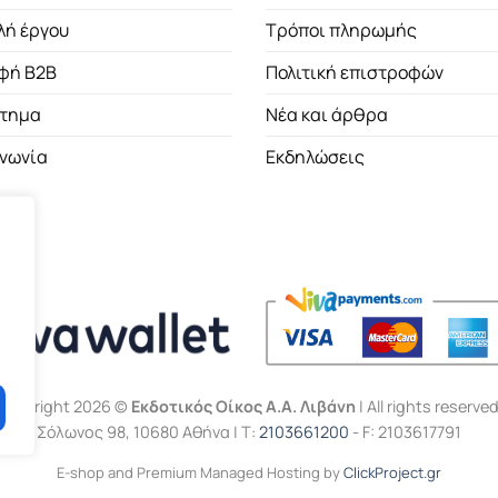
λή έργου
Τρόποι πληρωμής
φή B2B
Πολιτική επιστροφών
τημα
Νέα και άρθρα
ινωνία
Εκδηλώσεις
Copyright 2026 ©
Εκδοτικός Οίκος Α.Α. Λιβάνη
| All rights reserved
Σόλωνος 98, 10680 Αθήνα | Τ:
2103661200
- F: 2103617791
E-shop and Premium Managed Hosting by
ClickProject.gr