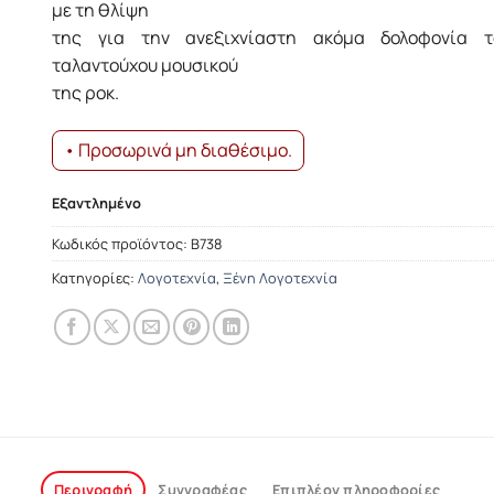
με τη θλίψη
της για την ανεξιχνίαστη ακόμα δολοφονία 
ταλαντούχου μουσικού
της ροκ.
• Προσωρινά μη διαθέσιμο.
Εξαντλημένο
Κωδικός προϊόντος:
Β738
Κατηγορίες:
Λογοτεχνία
,
Ξένη Λογοτεχνία
Περιγραφή
Συγγραφέας
Επιπλέον πληροφορίες