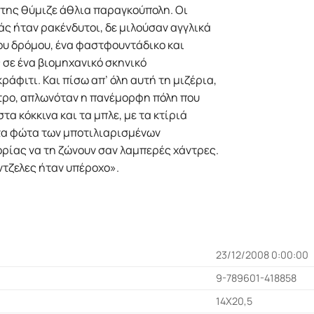
ε της θύµιζε άθλια παραγκούπολη. Οι
ς ήταν ρακένδυτοι, δε µιλούσαν αγγλικά
του δρόµου, ένα φαστφουντάδικο και
 σε ένα βιοµηχανικό σκηνικό
φιτι. Και πίσω απ’ όλη αυτή τη µιζέρια,
τρο, απλωνόταν η πανέµορφη πόλη που
τα κόκκινα και τα µπλε, µε τα κτίριά
 τα φώτα των µποτιλιαρισµένων
ρίας να τη ζώνουν σαν λαµπερές χάντρες.
ντζελες ήταν υπέροχο».
23/12/2008 0:00:00
9-789601-418858
14Χ20,5