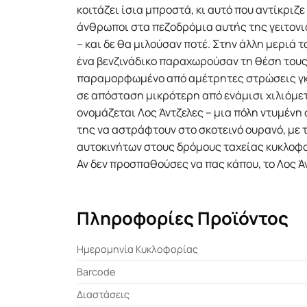
κοιτάζει ίσια µπροστά, κι αυτό που αντίκριζ
άνθρωποι στα πεζοδρόµια αυτής της γειτονιά
– και δε θα µιλούσαν ποτέ. Στην άλλη µεριά 
ένα βενζινάδικο παραχωρούσαν τη θέση τους
παραµορφωµένο από αµέτρητες στρώσεις γκρά
σε απόσταση µικρότερη από ενάµισι χιλιόµε
ονοµάζεται Λος Άντζελες – µια πόλη ντυµένη σ
της να αστράφτουν στο σκοτεινό ουρανό, µε
αυτοκινήτων στους δρόµους ταχείας κυκλοφο
Αν δεν προσπαθούσες να πας κάπου, το Λος Ά
Πληροφορίες Προϊόντος
Ημερομηνία Κυκλοφορίας
Barcode
Διαστάσεις