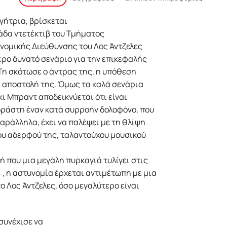
γήτρια, βρίσκεται
άδα ντετέκτιβ του Τμήματος
νομικής Διεύθυνσης του Λος Άντζελες
ερο δυνατό σενάριο για την επικεφαλής
 Τη σκότωσε ο άντρας της, η υπόθεση
η αποστολή της. Όμως τα καλά σενάρια
κι Μπραντ αποδεικνύεται ότι είναι
δράστη έναν κατά συρροήν δολοφόνο, που
αράλληλα, έχει να παλέψει με τη θλίψη
ου αδερφού της, ταλαντούχου μουσικού
ή που μια μεγάλη πυρκαγιά τυλίγει στις
, η αστυνομία έρχεται αντιμέτωπη με μια
ο Λος Άντζελες, όσο μεγαλύτερο είναι
συνέχισε να