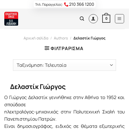
Skip
210 366 1200
Τηλ. Παραγγελίες:
to
content
0
Αρχική σελίδα
/
Authors
/
Δελαστίκ Γιώργος
ΦΙΛΤΡΆΡΙΣΜΑ
Δελαστίκ Γιώργος
O Γιώργος Δελαστίκ γεννήθηκε στην Aθήνα το 1952 και
σπούδασε
ηλεκτρολόγος-μηχανικός στην Πολυτεχνική Σχολή του
Πανεπιστημίου Πατρών.
Eίναι δημοσιογράφος, ειδικός σε θέματα εξωτερικής