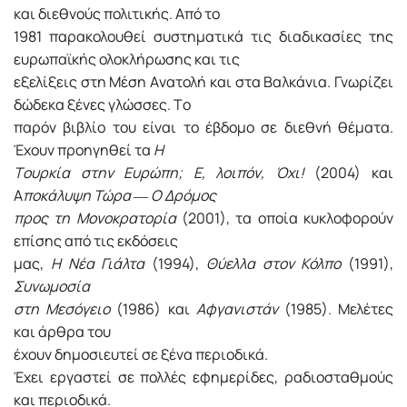
και διεθνούς πολιτικής. Aπό το
1981 παρακολουθεί συστηματικά τις διαδικασίες της
ευρωπαϊκής ολοκλήρωσης και τις
εξελίξεις στη Mέση Aνατολή και στα Bαλκάνια. Γνωρίζει
δώδεκα ξένες γλώσσες. Tο
παρόν βιβλίο του είναι το έβδομο σε διεθνή θέματα.
Έχουν προηγηθεί τα
H
Tουρκία στην Eυρώπη; E, λοιπόν, Όχι!
(2004) και
Α
ποκάλυψη Τώρα ― Ο Δρόμος
προς τη Μονοκρατορία
(2001), τα οποία κυκλοφορούν
επίσης από τις εκδόσεις
μας,
H Nέα Γιάλτα
(1994),
Θύελλα στον Kόλπο
(1991),
Συνωμοσία
στη Mεσόγειο
(1986) και
Aφγανιστάν
(1985). Mελέτες
και άρθρα του
έχουν δημοσιευτεί σε ξένα περιοδικά.
Έχει εργαστεί σε πολλές εφημερίδες, ραδιοσταθμούς
και περιοδικά.