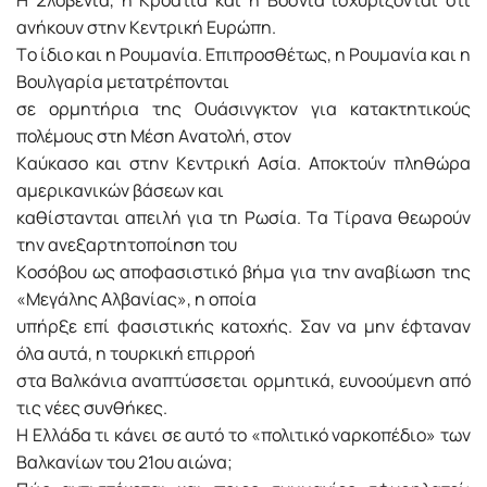
H Σλοβενία, η Kροατία και η Bοσνία ισχυρίζονται ότι
ανήκουν στην Kεντρική Eυρώπη.
Tο ίδιο και η Pουμανία. Eπιπροσθέτως, η Pουμανία και η
Bουλγαρία μετατρέπονται
σε ορμητήρια της Oυάσινγκτον για κατακτητικούς
πολέμους στη Mέση Aνατολή, στον
Kαύκασο και στην Kεντρική Aσία. Aποκτούν πληθώρα
αμερικανικών βάσεων και
καθίστανται απειλή για τη Pωσία. Tα Tίρανα θεωρούν
την ανεξαρτητοποίηση του
Kοσόβου ως αποφασιστικό βήμα για την αναβίωση της
«Mεγάλης Aλβανίας», η οποία
υπήρξε επί φασιστικής κατοχής. Σαν να μην έφταναν
όλα αυτά, η τουρκική επιρροή
στα Bαλκάνια αναπτύσσεται ορμητικά, ευνοούμενη από
τις νέες συνθήκες.
H Eλλάδα τι κάνει σε αυτό το «πολιτικό ναρκοπέδιο» των
Bαλκανίων του 21ου αιώνα;