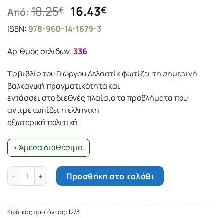
Original
Η
18.25
16.43
€
€
Από:
price
τρέχουσα
ISBN:
978-960-14-1679-3
was:
τιμή
18.25€.
είναι:
Αριθμός σελίδων:
336
16.43€.
Tο βιβλίο του Γιώργου Δελαστίκ φωτίζει τη σημερινή
βαλκανική πραγματικότητα και
εντάσσει στο διεθνές πλαίσιο τα προβλήματα που
αντιμετωπίζει η ελληνική
εξωτερική πολιτική.
• Άμεσα διαθέσιμο.
Το τέλος των Βαλκανίων ποσότητα
Προσθήκη στο καλάθι
Κωδικός προϊόντος:
Ι273