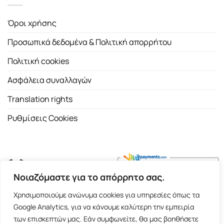
Όροι χρήσης
Προσωπικά δεδομένα & Πολιτική απορρήτου
Πολιτική cookies
Ασφάλεια συναλλαγών
Translation rights
Ρυθμίσεις Cookies
Νοιαζόμαστε για το απόρρητο σας.
Copyright 2026 ©
Εκδοτικός Οίκος Α.Α. Λιβάνη
| All rights
Χρησιμοποιούμε ανώνυμα cookies για υπηρεσίες όπως τα
reserved.
Google Analytics, για να κάνουμε καλύτερη την εμπειρία
Σόλωνος 98, 10680 Αθήνα | Τ:
2103661200
- F: 2103617791
των επισκεπτών μας. Εάν συμφωνείτε, θα μας βοηθήσετε