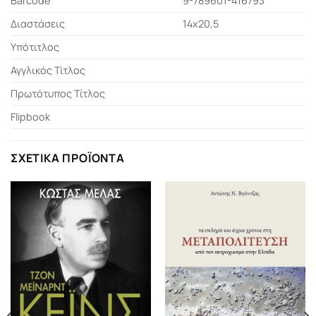
Barcode
9-789601-416793
Διαστάσεις
14x20,5
Υπότιτλος
Αγγλικός Τίτλος
Πρωτότυπος Τίτλος
Flipbook
ΣΧΕΤΙΚΆ ΠΡΟΪΌΝΤΑ