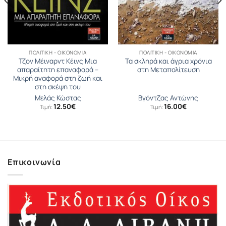
ΠΟΛΙΤΙΚΉ - ΟΙΚΟΝΟΜΊΑ
ΠΟΛΙΤΙΚΉ - ΟΙΚΟΝΟΜΊΑ
Τζον Μέιναρντ Κέινς Μια
Τα σκληρά και άγρια χρόνια
απαραίτητη επαναφορά –
στη Μεταπολίτευση
Μικρή αναφορά στη ζωή και
στη σκέψη του
Μελάς Κώστας
Βγόντζας Αντώνης
12.50
€
16.00
€
Τιμή:
Τιμή:
σα
Επικοινωνία