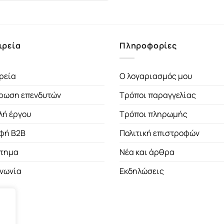
14.78€.
είναι:
13.30€.
ιρεία
Πληροφορίες
ρεία
Ο λογαριασμός μου
ρωση επενδυτών
Τρόποι παραγγελίας
λή έργου
Τρόποι πληρωμής
φή B2B
Πολιτική επιστροφών
τημα
Νέα και άρθρα
ινωνία
Εκδηλώσεις