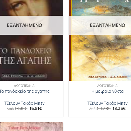
ΕΞΑΝΤΛΗΜΈΝΟ
ΕΞΑΝΤΛΗΜΈΝΟ
ΛΟΓΟΤΕΧΝΊΑ
ΛΟΓΟΤΕΧΝΊΑ
Το πανδοχείο της αγάπης
Η μοιραία νύχτα
Τζελούν Ταχάρ Μπεν
Τζελούν Ταχάρ Μπεν
Original
Η
Original
Η
18.35
€
16.51
€
20.38
€
18.35
€
Από:
Από:
price
τρέχουσα
price
τρ
was:
τιμή
was:
τι
18.35€.
είναι:
20.38€.
είν
16.51€.
18