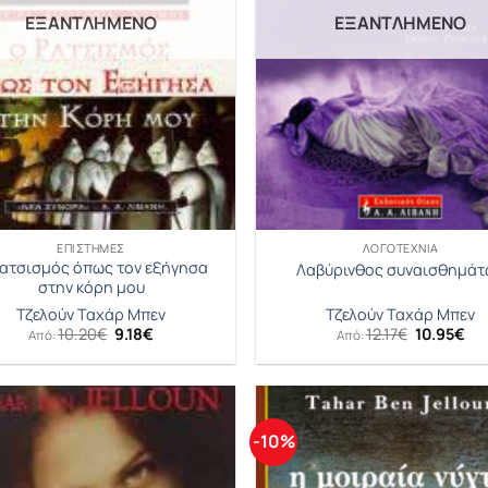
ΕΞΑΝΤΛΗΜΈΝΟ
ΕΞΑΝΤΛΗΜΈΝΟ
ΕΠΙΣΤΉΜΕΣ
ΛΟΓΟΤΕΧΝΊΑ
ατσισμός όπως τον εξήγησα
Λαβύρινθος συναισθημάτ
στην κόρη μου
Τζελούν Ταχάρ Μπεν
Τζελούν Ταχάρ Μπεν
Original
Η
Original
Η
10.20
€
9.18
€
12.17
€
10.95
€
Από:
Από:
price
τρέχουσα
price
τρ
was:
τιμή
was:
τι
10.20€.
είναι:
12.17€.
είν
9.18€.
10.
-10%