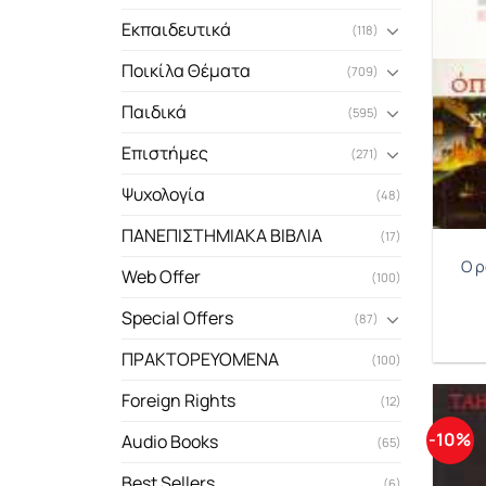
Εκπαιδευτικά
(118)
Ποικίλα Θέματα
(709)
Παιδικά
(595)
Επιστήμες
(271)
Ψυχολογία
(48)
ΠΑΝΕΠΙΣΤΗΜΙΑΚΑ ΒΙΒΛΙΑ
(17)
Ο ρ
Web Offer
(100)
Special Offers
(87)
ΠΡΑΚΤΟΡΕΥΟΜΕΝΑ
(100)
Foreign Rights
(12)
-10%
Audio Books
(65)
Best Sellers
(6)