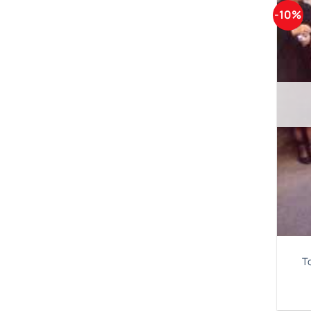
-10%
Τ