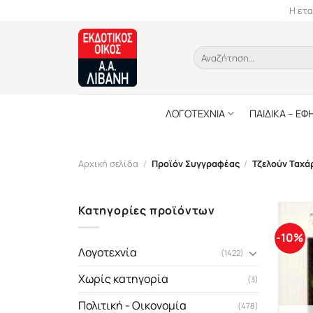
Skip
Η ετα
to
content
Αναζήτηση
για:
ΛΟΓΟΤΕΧΝΙΑ
ΠΑΙΔΙΚΑ – ΕΦ
Αρχική σελίδα
/
Προϊόν Συγγραφέας
/
Τζελούν Ταχά
Κατηγορίες προϊόντων
-10%
Λογοτεχνία
(1422)
Χωρίς κατηγορία
(3)
Πολιτική - Οικονομία
(478)