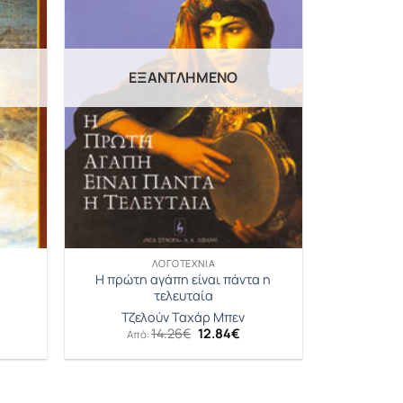
ΕΞΑΝΤΛΗΜΈΝΟ
ΛΟΓΟΤΕΧΝΊΑ
Η πρώτη αγάπη είναι πάντα η
τελευταία
Τζελούν Ταχάρ Μπεν
Original
Η
14.26
€
12.84
€
Από:
έχουσα
price
τρέχουσα
μή
was:
τιμή
αι:
14.26€.
είναι:
.35€.
12.84€.