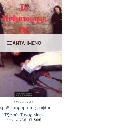
ΕΞΑΝΤΛΗΜΈΝΟ
ΛΟΓΟΤΕΧΝΊΑ
ο μυθιστόρημα της μαφίας
Τζελούν Ταχάρ Μπεν
Original
Η
14.78
€
13.30
€
Από:
price
τρέχουσα
was:
τιμή