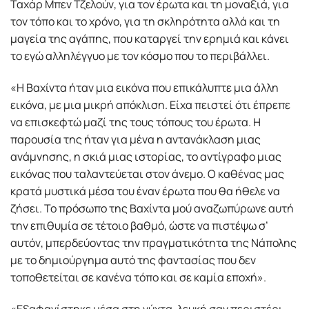
Ταχάρ Μπεν Τζελούν, για τον έρωτα και τη μοναξιά, για
τον τόπο και το χρόνο, για τη σκληρότητα αλλά και τη
μαγεία της αγάπης, που καταργεί την ερημιά και κάνει
το εγώ αλληλέγγυο με τον κόσμο που το περιβάλλει.
«Η Βαχίντα ήταν μια εικόνα που επικάλυπτε μια άλλη
εικόνα, με μια μικρή απόκλιση. Είχα πειστεί ότι έπρεπε
να επισκεφτώ μαζί της τους τόπους του έρωτα. Η
παρουσία της ήταν για μένα η αντανάκλαση μιας
ανάμνησης, η σκιά μιας ιστορίας, το αντίγραφο μιας
εικόνας που ταλαντεύεται στον άνεμο. Ο καθένας μας
κρατά μυστικά μέσα του έναν έρωτα που θα ήθελε να
ζήσει. Το πρόσωπο της Βαχίντα μού αναζωπύρωνε αυτή
την επιθυμία σε τέτοιο βαθμό, ώστε να πιστέψω σ’
αυτόν, μπερδεύοντας την πραγματικότητα της Νάπολης
με το δημιούργημα αυτό της φαντασίας που δεν
τοποθετείται σε κανένα τόπο και σε καμία εποχή».
«Εξαφανίστηκε μέσα στη νύχτα, λευκή σαν περιστέρι,