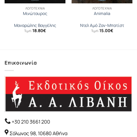
ΛΟΓΟΤΕΧΝΊΑ
ΛΟΓΟΤΕΧΝΊΑ
Μινώταυρος
Animalia
Μαναρώλης Βαγγέλης
Ντελ Αµό Ζαν-Μπατίστ
18.80
€
15.00
€
Τιμή:
Τιμή:
Επικοινωνία
+30 210 3661 200
Σόλωνος 98, 10680 Αθήνα