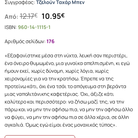
Συγγραφέας:
Τζελούν Ταχάρ Μπεν
Original
Η
12.17
10.95
€
€
Από:
price
τρέχουσα
ISBN:
960-14-1115-1
was:
τιμή
12.17€.
είναι:
Αριθμός σελίδων:
176
10.95€.
«Εξαφανίστηκε μέσα στη νύχτα, λευκή σαν περιστέρι,
ένα όνειρο θυμωμένο, μια γυναίκα απελπισμένη, κι εγώ
ήμουν εκεί, χωρίς δύναμη, χωρίς λόγια, χωρίς
χειρονομίες για να την κρατήσω. Έπρεπε να της
προτείνω κάτι, όχι ένα τσάι το απόγευμα στη βεράντα
μιας ναπολιτάνικης καφετέριας. Όχι, άξιζε κάτι
καλύτερο και περισσότερο: να ζήσω μαζί της, να την
πάρω και να μην την αφήσω πια, να μην την αφήσω άλλο
να φύγει, να μην την αφήσω πια σε άλλα χέρια, σε άλλη
αγκαλιά. Όμως εγώ είμαι ένας μοναχικός τύπος».