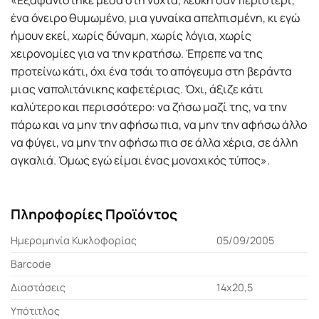
ένα όνειρο θυμωμένο, μια γυναίκα απελπισμένη, κι εγώ
ήμουν εκεί, χωρίς δύναμη, χωρίς λόγια, χωρίς
χειρονομίες για να την κρατήσω. Έπρεπε να της
προτείνω κάτι, όχι ένα τσάι το απόγευμα στη βεράντα
μιας ναπολιτάνικης καφετέριας. Όχι, άξιζε κάτι
καλύτερο και περισσότερο: να ζήσω μαζί της, να την
πάρω και να μην την αφήσω πια, να μην την αφήσω άλλο
να φύγει, να μην την αφήσω πια σε άλλα χέρια, σε άλλη
αγκαλιά. Όμως εγώ είμαι ένας μοναχικός τύπος».
Πληροφορίες Προϊόντος
Ημερομηνία Κυκλοφορίας
05/09/2005
Barcode
Διαστάσεις
14χ20,5
Υπότιτλος