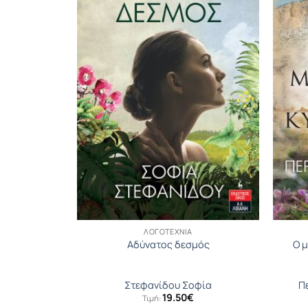
ΛΟΓΟΤΕΧΝΊΑ
εν
Αδύνατος δεσμός
Ο 
όλυ
Στεφανίδου Σοφία
Π
19.50
€
Τιμή: