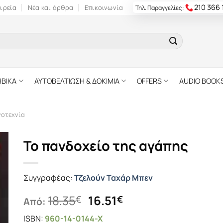
210 366
ιρεία
Νέα και άρθρα
Επικοινωνία
Τηλ. Παραγγελίες:
ΗΒΙΚΑ
ΑΥΤΟΒΕΛΤΙΩΣΗ & ΔΟΚΙΜΙΑ
OFFERS
AUDIO BOOK
γοτεχνία
Το πανδοχείο της αγάπης
Συγγραφέας:
Τζελούν Ταχάρ Μπεν
Original
Η
18.35
16.51
€
€
Από:
price
τρέχουσα
ISBN:
960-14-0144-X