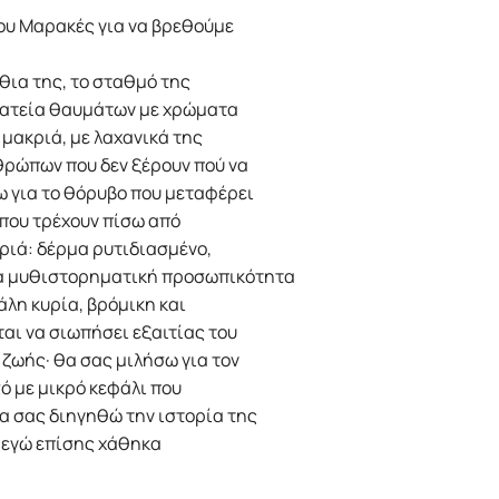
του Μαρακές για να βρεθούμε
θια της, το σταθμό της
πλατεία θαυμάτων με χρώματα
 μακριά, με λαχανικά της
θρώπων που δεν ξέρουν πού να
ω για το θόρυβο που μεταφέρει
 που τρέχουν πίσω από
Γριά: δέρμα ρυτιδιασμένο,
ια μυθιστορηματική προσωπικότητα
άλη κυρία, βρόμικη και
αι να σιωπήσει εξαιτίας του
ζωής· θα σας μιλήσω για τον
ό με μικρό κεφάλι που
α σας διηγηθώ την ιστορία της
 κι εγώ επίσης χάθηκα