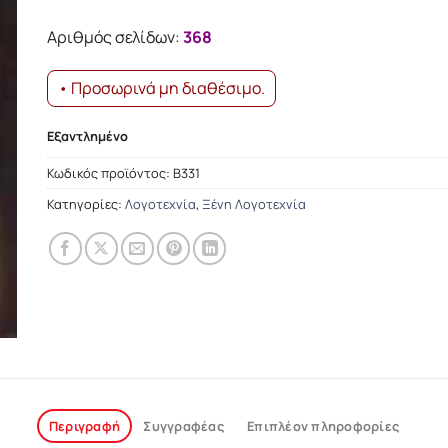
was:
τιμή
18.35€.
είναι:
Αριθμός σελίδων:
368
16.51€.
• Προσωρινά μη διαθέσιμο.
Εξαντλημένο
Κωδικός προϊόντος:
Β331
Κατηγορίες:
Λογοτεχνία
,
Ξένη Λογοτεχνία
Περιγραφή
Συγγραφέας
Επιπλέον πληροφορίες