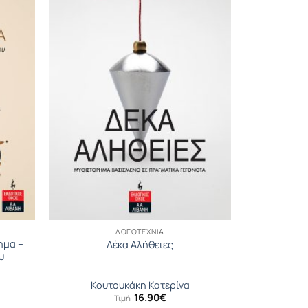
ΛΟΓΟΤΕΧΝΊΑ
ηµα –
Δέκα Αλήθειες
υ
Κουτουκάκη Κατερίνα
16.90
€
Τιμή: