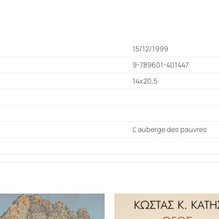
15/12/1999
9-789601-401447
14x20,5
L' auberge des pauvres