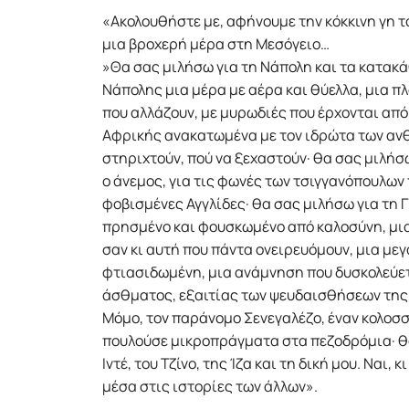
«Ακολουθήστε με, αφήνουμε την κόκκινη γη 
μια βροχερή μέρα στη Μεσόγειο…
»Θα σας μιλήσω για τη Νάπολη και τα κατακά
Νάπολης μια μέρα με αέρα και θύελλα, μια 
που αλλάζουν, με μυρωδιές που έρχονται από
Αφρικής ανακατωμένα με τον ιδρώτα των αν
στηριχτούν, πού να ξεχαστούν· θα σας μιλήσ
ο άνεμος, για τις φωνές των τσιγγανόπουλων
φοβισμένες Αγγλίδες· θα σας μιλήσω για τη 
πρησμένο και φουσκωμένο από καλοσύνη, μ
σαν κι αυτή που πάντα ονειρευόμουν, μια μεγ
φτιασιδωμένη, μια ανάμνηση που δυσκολεύετ
άσθματος, εξαιτίας των ψευδαισθήσεων της 
Μόμο, τον παράνομο Σενεγαλέζο, έναν κολοσσ
πουλούσε μικροπράγματα στα πεζοδρόμια· θ
Ιντέ, του Τζίνο, της Ίζα και τη δική μου. Ναι,
μέσα στις ιστορίες των άλλων».