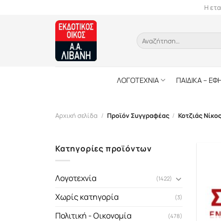
Skip
Η ετα
to
content
Αναζήτηση
για:
ΛΟΓΟΤΕΧΝΙΑ
ΠΑΙΔΙΚΑ – ΕΦ
Αρχική σελίδα
/
Προϊόν Συγγραφέας
/
Κοτζιάς Νίκο
Κατηγορίες προϊόντων
Λογοτεχνία
(1422)
Χωρίς κατηγορία
(3)
Πολιτική - Οικονομία
(478)