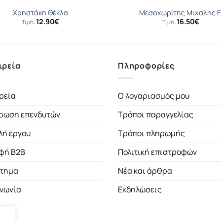
Χρηστάκη Θέκλα
Μεσοχωρίτης Μιχάλης Ε
12.90
€
16.50
€
Τιμή:
Τιμή:
ιρεία
Πληροφορίες
ρεία
Ο λογαριασμός μου
ρωση επενδυτών
Τρόποι παραγγελίας
λή έργου
Τρόποι πληρωμής
φή B2B
Πολιτική επιστροφών
τημα
Νέα και άρθρα
ινωνία
Εκδηλώσεις