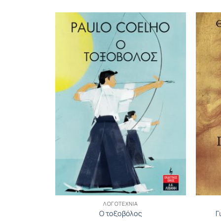
ΛΟΓΟΤΕΧΝΊΑ
Ο τοξοβόλος
Γ