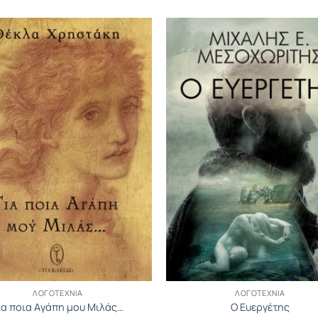
ΛΟΓΟΤΕΧΝΊΑ
ΛΟΓΟΤΕΧΝΊΑ
ια ποια Aγάπη μου Mιλάς…
Ο Ευεργέτης