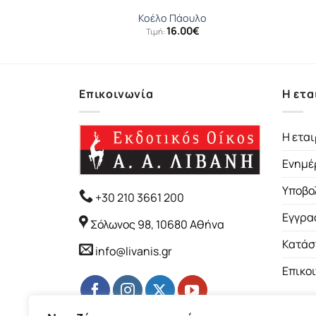
πάρ
Κοέλο Πάουλο
16.00
€
Τιμή:
Επικοινωνία
Η ετα
Η εται
Ενημέ
Υποβο
+30 210 3661 200
Εγγρα
Σόλωνος 98, 10680 Αθήνα
Κατάσ
info@livanis.gr
Επικο