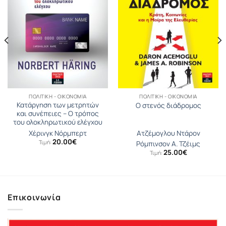
ΠΟΛΙΤΙΚΉ - ΟΙΚΟΝΟΜΊΑ
ΠΟΛΙΤΙΚΉ - ΟΙΚΟΝΟΜΊΑ
Κατάργηση των μετρητών
Ο στενός διάδρομος
και συνέπειες – Ο τρόπος
του ολοκληρωτικού ελέγχου
Χέρινγκ Νόρμπερτ
Ατζέμογλου Ντάρον
20.00
€
Τιμή:
Ρόμπινσον Α. Τζέιμς
25.00
€
Τιμή:
Επικοινωνία