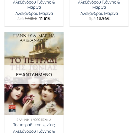
Αλεξάνδρου Γιάννης &
Αλεξάνδρου Γιάννης &
Μαρίνα
Μαρίνα
Αλεξάνδρου Μαρίνα
Αλεξάνδρου Μαρίνα
Original
Η
12.90
€
11.61
€
13.94
€
Από:
Τιμή:
price
τρέχουσα
was:
τιμή
12.90€.
είναι:
11.61€.
ΕΞΑΝΤΛΗΜΈΝΟ
ΕΛΛΗΝΙΚΉ ΛΟΓΟΤΕΧΝΊΑ
Το πετράδι της Ιωνίας
Αλεξάνδρου Γιάννης &