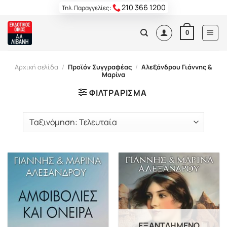
Skip
210 366 1200
Τηλ. Παραγγελίες:
to
content
0
Αρχική σελίδα
/
Προϊόν Συγγραφέας
/
Αλεξάνδρου Γιάννης &
Μαρίνα
ΦΙΛΤΡΆΡΙΣΜΑ
ΕΞΑΝΤΛΗΜΈΝΟ