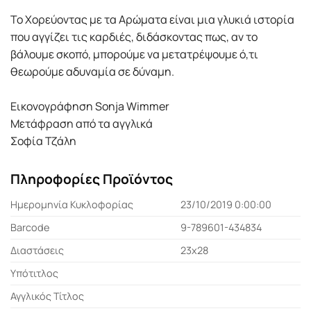
Το Χορεύοντας µε τα Αρώµατα είναι µια γλυκιά ιστορία
που αγγίζει τις καρδιές, διδάσκοντας πως, αν το
βάλουµε σκοπό, µπορούµε να µετατρέψουµε ό,τι
θεωρούµε αδυναµία σε δύναµη.
Εικονογράφηση Sonja Wimmer
Μετάφραση από τα αγγλικά
Σοφία Τζάλη
Πληροφορίες Προϊόντος
Ημερομηνία Κυκλοφορίας
23/10/2019 0:00:00
Barcode
9-789601-434834
Διαστάσεις
23x28
Υπότιτλος
Αγγλικός Τίτλος