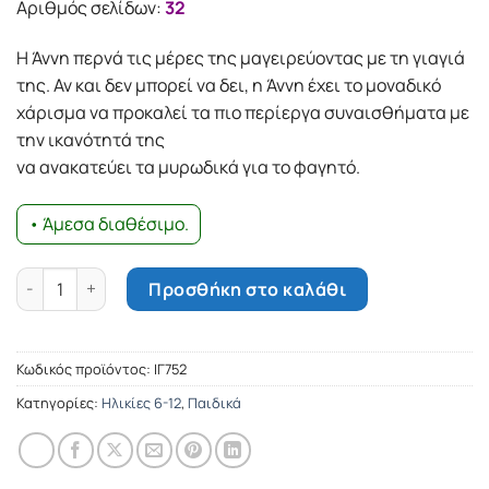
Αριθμός σελίδων:
32
Η Άννη περνά τις µέρες της µαγειρεύοντας µε τη γιαγιά
της. Αν και δεν µπορεί να δει, η Άννη έχει το µοναδικό
χάρισµα να προκαλεί τα πιο περίεργα συναισθήµατα µε
την ικανότητά της
να ανακατεύει τα µυρωδικά για το φαγητό.
• Άμεσα διαθέσιμο.
Χορεύοντας με τα αρώματα ποσότητα
Προσθήκη στο καλάθι
Κωδικός προϊόντος:
ΙΓ752
Κατηγορίες:
Ηλικίες 6-12
,
Παιδικά