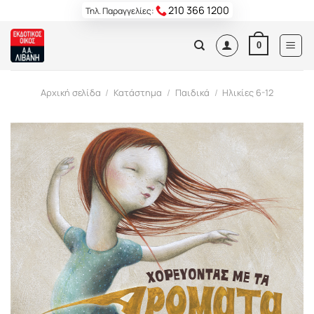
Skip
210 366 1200
Τηλ. Παραγγελίες:
to
content
0
Αρχική σελίδα
/
Κατάστημα
/
Παιδικά
/
Ηλικίες 6-12