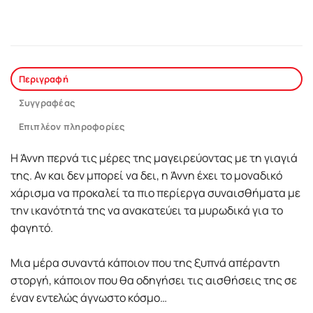
Περιγραφή
Συγγραφέας
Επιπλέον πληροφορίες
Η Άννη περνά τις µέρες της µαγειρεύοντας µε τη γιαγιά
της. Αν και δεν µπορεί να δει, η Άννη έχει το µοναδικό
χάρισµα να προκαλεί τα πιο περίεργα συναισθήµατα µε
την ικανότητά της να ανακατεύει τα µυρωδικά για το
φαγητό.
Μια µέρα συναντά κάποιον που της ξυπνά απέραντη
στοργή, κάποιον που θα οδηγήσει τις αισθήσεις της σε
έναν εντελώς άγνωστο κόσµο…