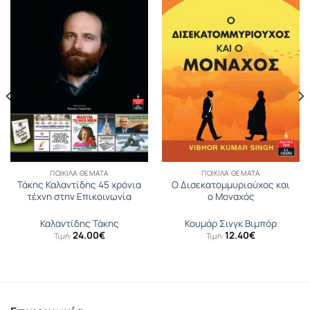
ΠΟΙΚΊΛΑ ΘΈΜΑΤΑ
ΠΟΙΚΊΛΑ ΘΈΜΑΤΑ
Τάκης Καλαντίδης 45 χρόνια
Ο Δισεκατοµµυριούχος και
τέχνη στην Επικοινωνία
ο Μοναχός
Καλαντίδης Τάκης
Κουµάρ Σινγκ Βιµπόρ
24.00
€
12.40
€
Τιμή:
Τιμή: