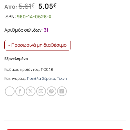
Original
Η
5.61
5.05
€
€
Από:
price
τρέχουσα
ISBN:
960-14-0628-X
was:
τιμή
5.61€.
είναι:
Αριθμός σελίδων:
31
5.05€.
• Προσωρινά μη διαθέσιμο.
Εξαντλημένο
Κωδικός προϊόντος:
ΠΟ048
Κατηγορίες:
Ποικίλα Θέματα
,
Τέχνη