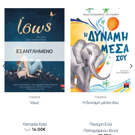
ΕΞΑΝΤΛΗΜΈΝΟ
ΠΑΙΔΙΚΆ
ΠΑΙΔΙΚΆ
Ίσως
Η δύναμη μέσα σου
Yamada Kobi
Πανέρη Εύα
14.00
€
Τιμή:
Παπαμάρκου Άννα