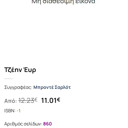
Τζέην Έυρ
Συγγραφέας:
Μπροντέ Σαρλότ
Original
Η
12.23
11.01
€
€
Από:
price
τρέχουσα
ISBN:
-1
was:
τιμή
12.23€.
είναι:
Αριθμός σελίδων:
860
11.01€.