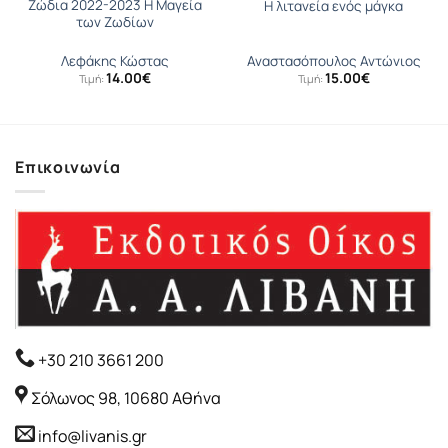
Ζώδια 2022-2023 Η Μαγεία
Η λιτανεία ενός μάγκα
των Ζωδίων
Λεφάκης Κώστας
Αναστασόπουλος Αντώνιος
14.00
€
15.00
€
Τιμή:
Τιμή:
Επικοινωνία
+30 210 3661 200
Σόλωνος 98, 10680 Αθήνα
info@livanis.gr