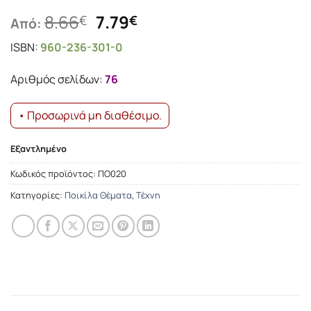
Original
Η
8.66
7.79
€
€
Από:
price
τρέχουσα
ISBN:
960-236-301-0
was:
τιμή
8.66€.
είναι:
Αριθμός σελίδων:
76
7.79€.
• Προσωρινά μη διαθέσιμο.
Εξαντλημένο
Κωδικός προϊόντος:
ΠΟ020
Κατηγορίες:
Ποικίλα Θέματα
,
Τέχνη