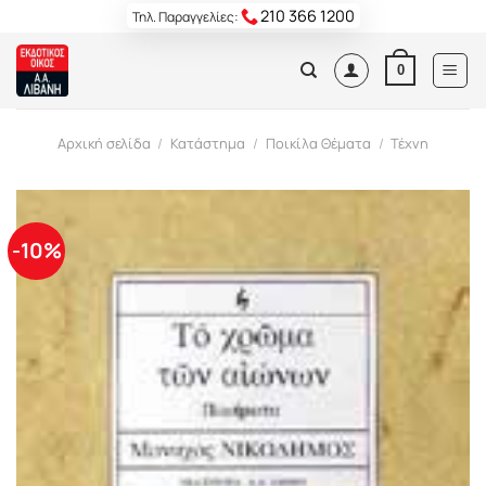
Skip
210 366 1200
Τηλ. Παραγγελίες:
to
content
0
Αρχική σελίδα
/
Κατάστημα
/
Ποικίλα Θέματα
/
Τέχνη
-10%