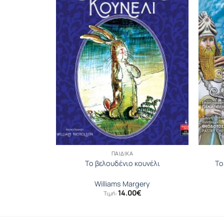
ΠΑΙΔΙΚΆ
 του Ράστι
Το βελουδένιο κουνέλι
Το
ne
Williams Margery
14.00
€
Τιμή: