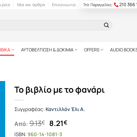
210 366
ιρεία
Νέα και άρθρα
Επικοινωνία
Τηλ. Παραγγελίες:
ΗΒΙΚΑ
ΑΥΤΟΒΕΛΤΙΩΣΗ & ΔΟΚΙΜΙΑ
OFFERS
AUDIO BOOK
Το βιβλίο με το φανάρι
Συγγραφέας:
Καντιλλόν Έλι Α.
Original
Η
9.13
8.21
€
€
Από:
price
τρέχουσα
ISBN:
960-14-1081-3