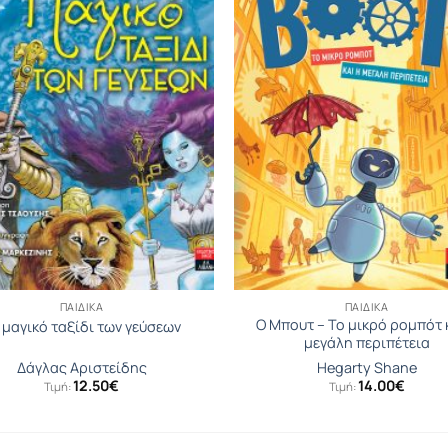
ΠΑΙΔΙΚΆ
ΠΑΙΔΙΚΆ
Ο Μπουτ – Το μικρό ρομπότ 
 μαγικό ταξίδι των γεύσεων
μεγάλη περιπέτεια
Δάγλας Αριστείδης
Hegarty Shane
12.50
€
14.00
€
Τιμή:
Τιμή: