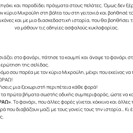
τηγάκι και παραδίδει πράγματα στους πελάτες. Όμως δεν ξέρ
ν κύριο Μικρούλη στη βόλτα του στη γειτονιά και βοήθησέ το
ικόνες και με μια διασκεδαστική ιστορία, που θα βοηθήσει τ
να μάθουν τις οδηγίες ασφαλούς κυκλοφορίας.
ιάζει στο φανάρι, πάτησε το κουμπί και άναψε το φανάρι στ
ν ερώτηση της σελίδας.
δρόμο σου παρέα με τον κύριο Μικρούλη, μέχρι που εκείνος ν
ΧΩΡΑΩ!
 ζήσεις μια ξεχωριστή περιπέτεια κάθε φορά!
ά τα πρώτα βήματα σωστής οδικής συμπεριφοράς, ώστε να κ
ΩΡΑΩ»
. Το φανάρι, που άλλες φορές γίνεται κόκκινο και άλλε
ά που διαβάζουν μαζί με τους γονείς τους την ιστορία… Κι έ
ς.