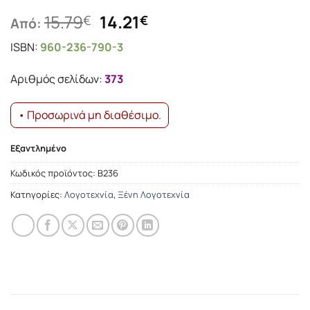
Original
Η
15.79
14.21
€
€
Από:
price
τρέχουσα
ISBN:
960-236-790-3
was:
τιμή
15.79€.
είναι:
Αριθμός σελίδων:
373
14.21€.
• Προσωρινά μη διαθέσιμο.
Εξαντλημένο
Κωδικός προϊόντος:
Β236
Κατηγορίες:
Λογοτεχνία
,
Ξένη Λογοτεχνία