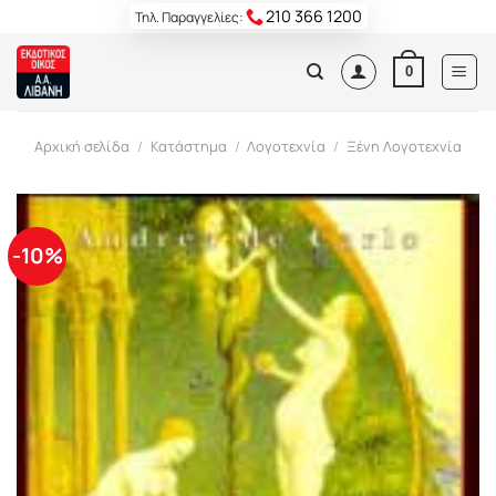
Skip
210 366 1200
Τηλ. Παραγγελίες:
to
content
0
Αρχική σελίδα
/
Κατάστημα
/
Λογοτεχνία
/
Ξένη Λογοτεχνία
-10%