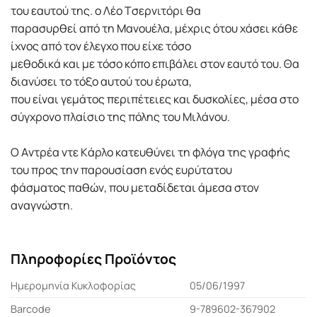
του εαυτού της. ο Λέο Tσερνιτόρι θα
παρασυρθεί από τη Mανουέλα, μέχρις ότου χάσει κάθε
ίχνος από τον έλεγχο που είχε τόσο
μεθοδικά και με τόσο κόπο επιβάλει στον εαυτό του. Θα
διανύσει το τόξο αυτού του έρωτα,
που είναι γεμάτος περιπέτειες και δυσκολίες, μέσα στο
σύγχρονο πλαίσιο της πόλης του Mιλάνου.
O Aντρέα ντε Kάρλο κατευθύνει τη φλόγα της γραφής
του προς την παρουσίαση ενός ευρύτατου
φάσματος παθών, που μεταδίδεται άμεσα στον
αναγνώστη.
Πληροφορίες Προϊόντος
Ημερομηνία Κυκλοφορίας
05/06/1997
Barcode
9-789602-367902