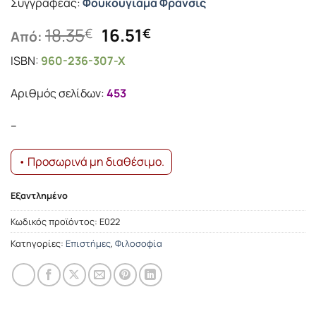
Συγγραφέας:
Φουκουγιάμα Φράνσις
Original
Η
18.35
16.51
€
€
Από:
price
τρέχουσα
ISBN:
960-236-307-X
was:
τιμή
18.35€.
είναι:
Αριθμός σελίδων:
453
16.51€.
–
• Προσωρινά μη διαθέσιμο.
Εξαντλημένο
Κωδικός προϊόντος:
Ε022
Κατηγορίες:
Επιστήμες
,
Φιλοσοφία