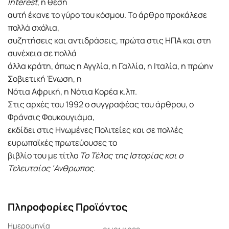
Interest
, η θέση
αυτή έκανε το γύρο του κόσμου. Το άρθρο προκάλεσε
πολλά σχόλια,
συζητήσεις και αντιδράσεις, πρώτα στις ΗΠΑ και στη
συνέχεια σε πολλά
άλλα κράτη, όπως η Αγγλία, η Γαλλία, η Ιταλία, η πρώην
Σοβιετική Ένωση, η
Νότια Αφρική, η Νότια Κορέα κ.λπ.
Στις αρχές του 1992 ο συγγραφέας του άρθρου, ο
Φράνσις Φουκουγιάμα,
εκδίδει στις Ηνωμένες Πολιτείες και σε πολλές
ευρωπαϊκές πρωτεύουσες το
βιβλίο του με τίτλο
Το Τέλος της Ιστορίας και ο
Τελευταίος ‘Ανθρωπος
.
Πληροφορίες Προϊόντος
Ημερομηνία