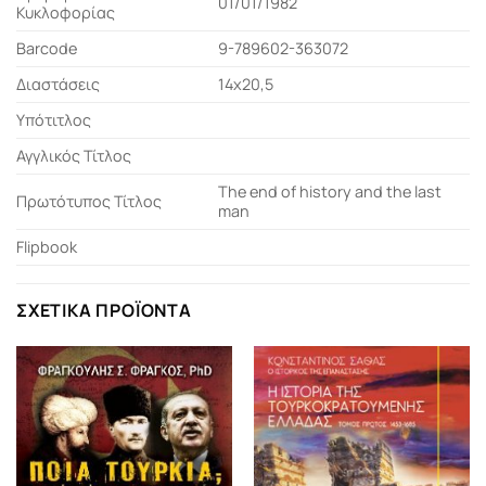
01/01/1982
Κυκλοφορίας
Barcode
9-789602-363072
Διαστάσεις
14x20,5
Υπότιτλος
Αγγλικός Τίτλος
The end of history and the last
Πρωτότυπος Τίτλος
man
Flipbook
ΣΧΕΤΙΚΆ ΠΡΟΪΌΝΤΑ