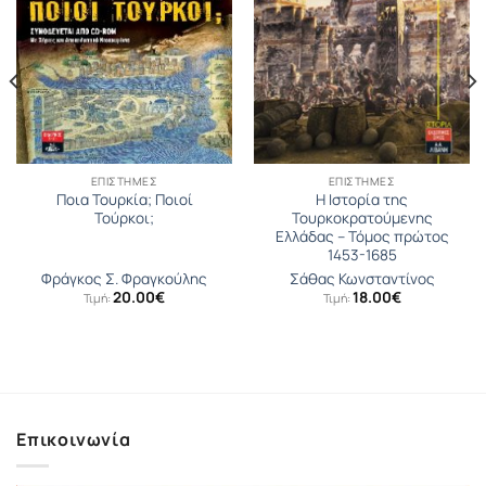
ΕΠΙΣΤΉΜΕΣ
ΕΠΙΣΤΉΜΕΣ
Ποια Τουρκία; Ποιοί
Η Ιστορία της
Τούρκοι;
Τουρκοκρατούμενης
Ελλάδας – Τόμος πρώτος
1453-1685
Φράγκος Σ. Φραγκούλης
Σάθας Κωνσταντίνος
20.00
€
18.00
€
Τιμή:
Τιμή:
σα
Επικοινωνία