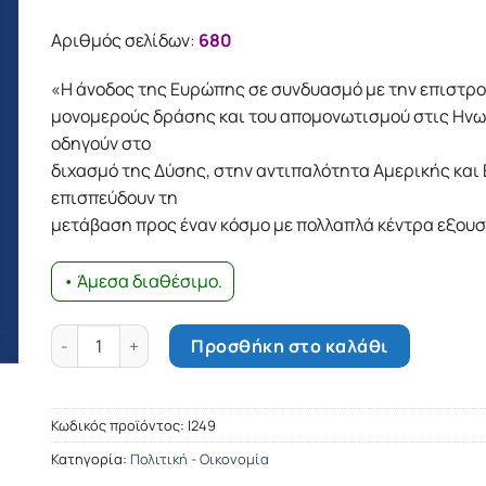
was:
τιμή
19.78€.
είναι:
Αριθμός σελίδων:
680
17.80€.
«H άνοδος της Ευρώπης σε συνδυασμό με την επιστρ
μονομερούς δράσης και του απομονωτισμού στις Ηνω
οδηγούν στο
διχασμό της Δύσης, στην αντιπαλότητα Αμερικής και
επισπεύδουν τη
μετάβαση προς έναν κόσμο με πολλαπλά κέντρα εξουσ
• Άμεσα διαθέσιμο.
Το τέλος της Αμερικάνικης εποχής ποσότητα
Προσθήκη στο καλάθι
Κωδικός προϊόντος:
Ι249
Κατηγορία:
Πολιτική - Οικονομία