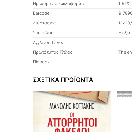
Ημερομηνία Κυκλοφορίας
19/1/2
Barcode
9-789
Διαστάσεις
14x20,
Υπότιτλος
Η εξωτ
Αγγλικός Τίτλος
Πρωτότυπος Τίτλος
The en
Flipbook
ΣΧΕΤΙΚΆ ΠΡΟΪΌΝΤΑ