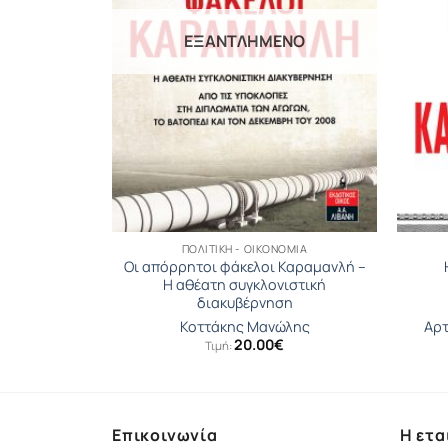
ΕΞΑΝΤΛΗΜΈΝΟ
ΟΜΊΑ
ΠΟΛΙΤΙΚΉ - ΟΙΚΟΝΟΜΊΑ
Οι απόρρητοι φάκελοι Καραμανλή –
Η αθέατη συγκλονιστική
διακυβέρνηση
νης
Κοττάκης Μανώλης
Αρτ
20.00
€
Τιμή:
Επικοινωνία
Η ετα