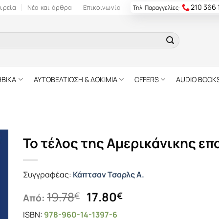
210 366
ιρεία
Νέα και άρθρα
Επικοινωνία
Τηλ. Παραγγελίες:
ΗΒΙΚΑ
ΑΥΤΟΒΕΛΤΙΩΣΗ & ΔΟΚΙΜΙΑ
OFFERS
AUDIO BOOK
Το τέλος της Αμερικάνικης επ
Συγγραφέας:
Κάπτσαν Τσαρλς Α.
Original
Η
19.78
17.80
€
€
Από:
price
τρέχουσα
ISBN:
978-960-14-1397-6