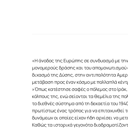
«H άνοδος της Ευρώπης σε συνδυασμό με τη
μονομερούς δράσης και του απομονωτισμού σ
διχασμό της Δύσης, στην αντιπαλότητα Αμερ
μετάβαση προς έναν κόσμο με πολλαπλά κέντ
»Όπως κατέστησε σαφές ο πόλεμος στο Ιράκ, 
κόλπους της, ενώ σείονται τα θεμέλια της πο
το διεθνές σύστημα από τη δεκαετία του 1940
πρωτίστως ένας τρόπος για να επιταχυνθεί τ
δυνάμεων οι οποίες είχαν ήδη αρχίσει να με
Καθώς τα ιστορικά γεγονότα διαδραματίζοντ