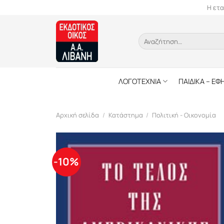
Skip
Η ετα
to
content
Αναζήτηση
για:
ΛΟΓΟΤΕΧΝΙΑ
ΠΑΙΔΙΚΑ – ΕΦ
Αρχική σελίδα
/
Κατάστημα
/
Πολιτική - Οικονομία
-10%