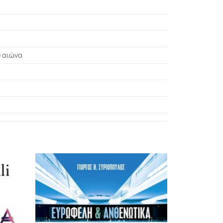
υ αιώνα