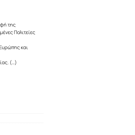
οφή της
μένες Πολιτείες
 Ευρώπης και
ίας. (…)