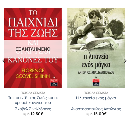
ΕΞΑΝΤΛΗΜΈΝΟ
ΠΟΙΚΊΛΑ ΘΈΜΑΤΑ
ΠΟΙΚΊΛΑ ΘΈΜΑΤΑ
Το παιχνίδι της ζωής και οι
Η λιτανεία ενός μάγκα
χρυσοί κανόνες του
Σκόβελ Σιν Φλόρενς
Αναστασόπουλος Αντώνιος
12.50
€
15.00
€
Τιμή:
Τιμή:
υσα
.