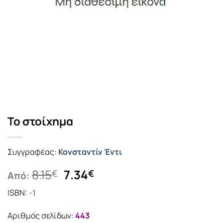
Το στοίχημα
Συγγραφέας:
Κονσταντίν Έντι
Original
Η
8.15
7.34
€
€
Από:
price
τρέχουσα
ISBN:
-1
was:
τιμή
8.15€.
είναι:
Αριθμός σελίδων:
443
7.34€.