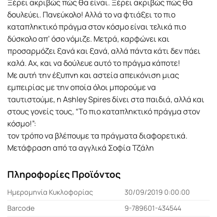
Ξέρει ακριβώς πώς θα είναι. Ξέρει ακριβώς πώς θα
δουλεύει. Πανεύκολο! Αλλά το να φτιάξει το πιο
καταπληκτικό πράγµα στον κόσµο είναι τελικά πιο
δύσκολο απ’ όσο νόµιζε. Μετρά, καρφώνει και
προσαρµόζει ξανά και ξανά, αλλά πάντα κάτι δεν πάει
καλά. Αχ, και να δούλευε αυτό το πράγµα κάποτε!
Με αυτή την έξυπνη και αστεία απεικόνιση µιας
εµπειρίας µε την οποία όλοι µπορούµε να
ταυτιστούµε, η Ashley Spires δίνει στα παιδιά, αλλά και
στους γονείς τους, “Το πιο καταπληκτικό πράγμα στον
κόσμο!”:
τον τρόπο να βλέπουµε τα πράγµατα διαφορετικά.
Μετάφραση από τα αγγλικά Σοφία Τζάλη
Πληροφορίες Προϊόντος
Ημερομηνία Κυκλοφορίας
30/09/2019 0:00:00
Barcode
9-789601-434544