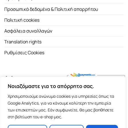
Προσωπικά δεδομένα & Πολιτική απορρήτου
Πολιτική cookies
Ασφάλεια συναλλαγών
Translation rights
Ρυθμίσεις Cookies
Νοιαζόμαστε για το απόρρητο σας.
Copyright 2026 ©
Εκδοτικός Οίκος Α.Α. Λιβάνη
| All rights
Χρησιμοποιούμε ανώνυμα cookies για υπηρεσίες όπως τα
reserved.
Google Analytics, για να κάνουμε καλύτερη την εμπειρία
Σόλωνος 98, 10680 Αθήνα | Τ:
2103661200
- F: 2103617791
των επισκεπτών μας. Εάν συμφωνείτε, θα μας βοηθήσετε
στη βελτίωση του e-shop μας.
E-shop and Premium Managed Hosting by
ClickProject.gr