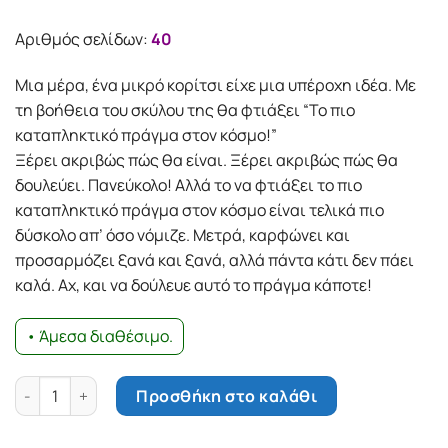
Αριθμός σελίδων:
40
Μια µέρα, ένα µικρό κορίτσι είχε µια υπέροχη ιδέα. Με
τη βοήθεια του σκύλου της θα φτιάξει “Το πιο
καταπληκτικό πράγμα στον κόσμο!”
Ξέρει ακριβώς πώς θα είναι. Ξέρει ακριβώς πώς θα
δουλεύει. Πανεύκολο! Αλλά το να φτιάξει το πιο
καταπληκτικό πράγµα στον κόσµο είναι τελικά πιο
δύσκολο απ’ όσο νόµιζε. Μετρά, καρφώνει και
προσαρµόζει ξανά και ξανά, αλλά πάντα κάτι δεν πάει
καλά. Αχ, και να δούλευε αυτό το πράγµα κάποτε!
• Άμεσα διαθέσιμο.
Το πιο καταπληκτικό πράγμα στον κόσμο ποσότητα
Προσθήκη στο καλάθι