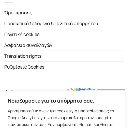
Όροι χρήσης
Προσωπικά δεδομένα & Πολιτική απορρήτου
Πολιτική cookies
Ασφάλεια συναλλαγών
Translation rights
Ρυθμίσεις Cookies
Νοιαζόμαστε για το απόρρητο σας.
Copyright 2026 ©
Εκδοτικός Οίκος Α.Α. Λιβάνη
| All rights
Χρησιμοποιούμε ανώνυμα cookies για υπηρεσίες όπως τα
reserved.
Google Analytics, για να κάνουμε καλύτερη την εμπειρία
Σόλωνος 98, 10680 Αθήνα | Τ:
2103661200
- F: 2103617791
των επισκεπτών μας. Εάν συμφωνείτε, θα μας βοηθήσετε