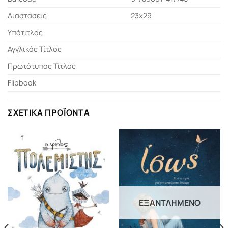
Διαστάσεις
23χ29
Υπότιτλος
Αγγλικός Τίτλος
Πρωτότυπος Τίτλος
Flipbook
ΣΧΕΤΙΚΆ ΠΡΟΪΌΝΤΑ
ΕΞΑΝΤΛΗΜΈΝΟ