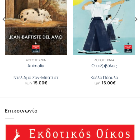
ΛΟΓΟΤΕΧΝΊΑ
ΛΟΓΟΤΕΧΝΊΑ
Animalia
Ο τοξοβόλος
Ντελ Αµό Ζαν-Μπατίστ
Κοέλο Πάουλο
15.00
€
16.00
€
Τιμή:
Τιμή:
Επικοινωνία