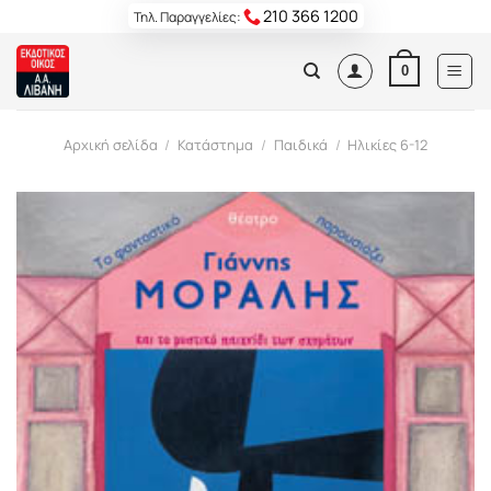
Skip
210 366 1200
Τηλ. Παραγγελίες:
to
content
0
Αρχική σελίδα
/
Κατάστημα
/
Παιδικά
/
Ηλικίες 6-12