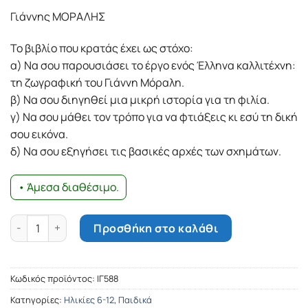
Γιάννης ΜΟΡΑΛΗΣ
Το βιβλίο που κρατάς έχει ως στόχο:
α) Να σου παρουσιάσει το έργο ενός Έλληνα καλλιτέχνη:
τη ζωγραφική του Γιάννη Mόραλη.
β) Να σου διηγηθεί μια μικρή ιστορία για τη φιλία.
γ) Να σου μάθει τον τρόπο για να φτιάξεις κι εσύ τη δική
σου εικόνα.
δ) Να σου εξηγήσει τις βασικές αρχές των σχημάτων.
• Άμεσα διαθέσιμο.
Το φανταστικό θέατρο παρουσιάζει: Γιάννης Μόραλης και το
Προσθήκη στο καλάθι
Κωδικός προϊόντος:
ΙΓ588
Κατηγορίες:
Ηλικίες 6-12
,
Παιδικά