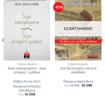
-10%
ΕΞΑΝΤΛΗΜΈΝΟ
ΠΟΙΚΊΛΑ ΘΈΜΑΤΑ
ΠΟΙΚΊΛΑ ΘΈΜΑΤΑ
λέμε νανουρίσματα – λέμε
Δύο δικτατορίες και ένα
ιστορίες / μύθους
σκάνδαλο
Ντβέικ Άιντα Ξένη
Παναγιωταρέα Άννα
Original
Η
22.31
€
20.08
€
Από:
Παναγιωτοπούλου
price
τρέχουσ
Ελευθερία
was:
τιμή
10.00
€
22.31€.
είναι:
Τιμή:
20.08€.