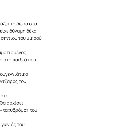
ράζει τα δώρα στα
 είχε δύναμη δέκα
 σπιτιού του μικρού
αυματισμένος
α στα παιδιά που
ουγεννιάτικο
κάντζαρος του
 στο
θα αρχίσει
 «ταχυδρόμο» του
ς γωνιές του