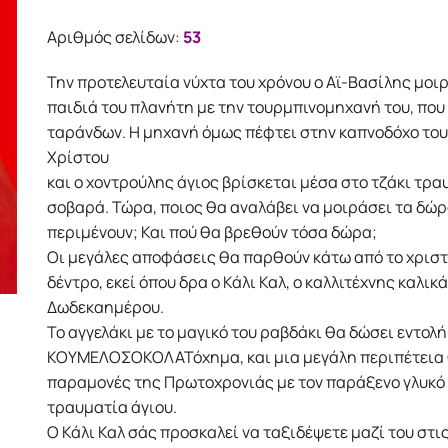
Αριθμός σελίδων:
53
Την προτελευταία νύχτα του χρόνου ο Αϊ-Βασίλης μοι
παιδιά του πλανήτη με την τουρμπινομηχανή του, που
ταράνδων. Η μηχανή όμως πέφτει στην καπνοδόχο του
Χρίστου
και ο χοντρούλης άγιος βρίσκεται μέσα στο τζάκι τρ
σοβαρά. Τώρα, ποιος θα αναλάβει να μοιράσει τα δώρ
περιμένουν; Και πού θα βρεθούν τόσα δώρα;
Οι μεγάλες αποφάσεις θα παρθούν κάτω από το χριστ
δέντρο, εκεί όπου δρα ο Κάλι Καλ, ο καλλιτέχνης καλι
Δωδεκαημέρου.
Το αγγελάκι με το μαγικό του ραβδάκι θα δώσει εντολή
ΚΟΥΜΕΛΟΣΟΚΟΛΑΤόχημα, και μια μεγάλη περιπέτεια 
παραμονές της Πρωτοχρονιάς με τον παράξενο γλυκό
τραυματία άγιου.
Ο Κάλι Καλ σάς προσκαλεί να ταξιδέψετε μαζί του στι