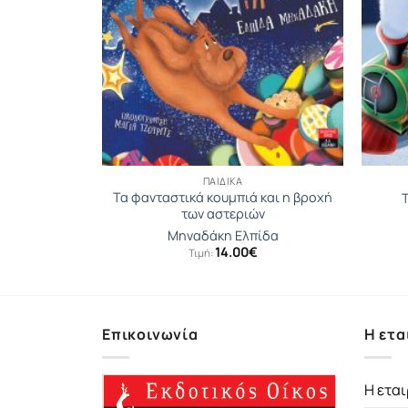
ΠΑΙΔΙΚΆ
Τα φανταστικά κουμπιά και η βροχή
α Βιβλίου
Τ
των αστεριών
our
Μηναδάκη Ελπίδα
14.00
€
Τιμή:
Επικοινωνία
Η ετα
Η εται