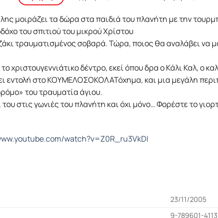
ίλης μοιράζει τα δώρα στα παιδιά του πλανήτη με την τουρμ
δόχο του σπιτιού του μικρού Χρίστου
τζάκι τραυματισμένος σοβαρά. Τώρα, ποιος θα αναλάβει να μ
ο χριστουγεννιάτικο δέντρο, εκεί όπου δρα ο Κάλι Καλ, ο κ
ώσει εντολή στο ΚΟΥΜΕΛΟΣΟΚΟΛΑΤόχημα, και μια μεγάλη περι
ρόμο» του τραυματία άγιου.
 του στις γωνιές του πλανήτη και όχι μόνο… Φορέστε το γιορ
/www.youtube.com/watch?v=Z0R_ru3VkDI
23/11/2005
9-789601-4113