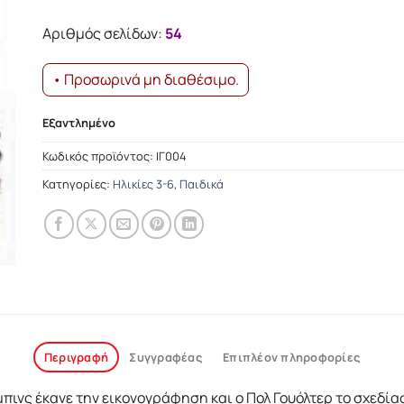
was:
τιμή
12.23€.
είναι:
Αριθμός σελίδων:
54
11.01€.
• Προσωρινά μη διαθέσιμο.
Εξαντλημένο
Κωδικός προϊόντος:
ΙΓ004
Κατηγορίες:
Ηλικίες 3-6
,
Παιδικά
Περιγραφή
Συγγραφέας
Επιπλέον πληροφορίες
μπινς έκανε την εικονογράφηση και ο Πολ Γουόλτερ το σχεδία