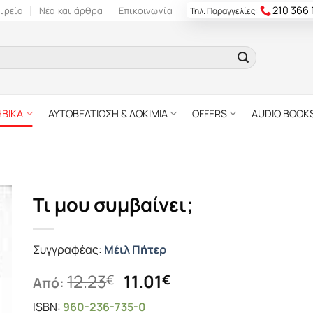
210 366
ιρεία
Νέα και άρθρα
Επικοινωνία
Τηλ. Παραγγελίες:
ΗΒΙΚΑ
ΑΥΤΟΒΕΛΤΙΩΣΗ & ΔΟΚΙΜΙΑ
OFFERS
AUDIO BOOK
Τι μου συμβαίνει;
Συγγραφέας:
Μέιλ Πήτερ
Original
Η
12.23
11.01
€
€
Από:
price
τρέχουσα
ISBN:
960-236-735-0