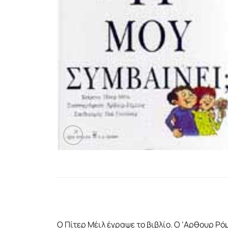
Ο Πίτερ Μέιλ έγραψε το βιβλίο. Ο ‘Aρθουρ Ρό