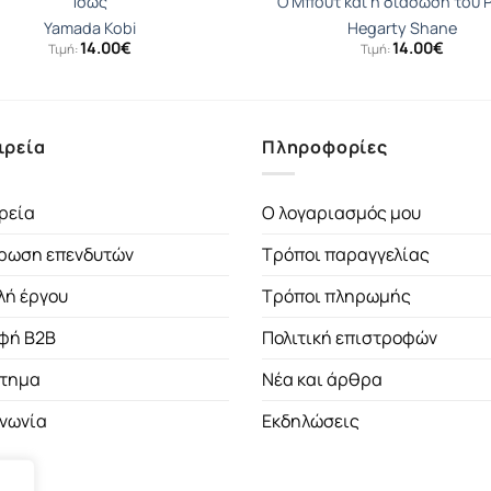
Ίσως
Ο Μπουτ και η διάσωση του 
Yamada Kobi
Hegarty Shane
14.00
€
14.00
€
Τιμή:
Τιμή:
ιρεία
Πληροφορίες
ρεία
Ο λογαριασμός μου
ρωση επενδυτών
Τρόποι παραγγελίας
λή έργου
Τρόποι πληρωμής
φή B2B
Πολιτική επιστροφών
τημα
Νέα και άρθρα
ινωνία
Εκδηλώσεις