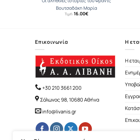
έρι
Οι αληθινές ιστορίες του Φραντς
να
Βουτσαδάκη Μαρία
16.00
€
Τιμή:
Επικοινωνία
Η ετα
Η εται
Ενημέ
Υποβο
+30 210 3661 200
Εγγρα
Σόλωνος 98, 10680 Αθήνα
Κατάσ
info@livanis.gr
Επικο