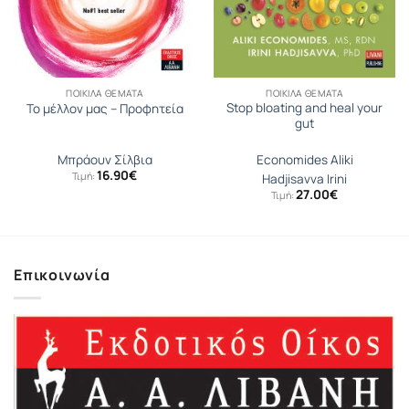
ΠΟΙΚΊΛΑ ΘΈΜΑΤΑ
ΠΟΙΚΊΛΑ ΘΈΜΑΤΑ
Stop bloating and heal your
Το μέλλον μας – Προφητεία
gut
Μπράουν Σίλβια
Economides Aliki
16.90
€
Τιμή:
Hadjisavva Irini
27.00
€
Τιμή:
Επικοινωνία