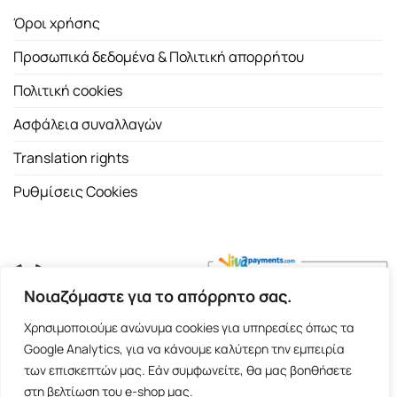
Όροι χρήσης
Προσωπικά δεδομένα & Πολιτική απορρήτου
Πολιτική cookies
Ασφάλεια συναλλαγών
Translation rights
Ρυθμίσεις Cookies
Νοιαζόμαστε για το απόρρητο σας.
Copyright 2026 ©
Εκδοτικός Οίκος Α.Α. Λιβάνη
| All rights
Χρησιμοποιούμε ανώνυμα cookies για υπηρεσίες όπως τα
reserved.
Google Analytics, για να κάνουμε καλύτερη την εμπειρία
Σόλωνος 98, 10680 Αθήνα | Τ:
2103661200
- F: 2103617791
των επισκεπτών μας. Εάν συμφωνείτε, θα μας βοηθήσετε
στη βελτίωση του e-shop μας.