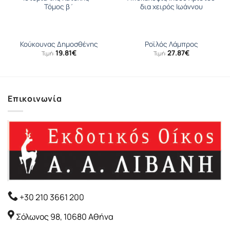
Τόμος β΄
δια χειρός Ιωάννου
Κούκουνας Δημοσθένης
Ροϊλός Λάμπρος
19.81
€
27.87
€
Τιμή:
Τιμή:
Επικοινωνία
+30 210 3661 200
Σόλωνος 98, 10680 Αθήνα