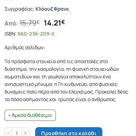
Συγγραφέας:
Κλόουζ Φρανκ
Original
Η
15.79
14.21
€
€
Από:
price
τρέχουσα
ISBN:
960-236-209-X
was:
τιμή
15.79€.
είναι:
Αριθμός σελίδων:
14.21€.
Τα πρόσφατα στοιχεία από τις αποστολές στο
διάστημα, την κοσμολογία, τη φυσική στοιχειωδών
σωματιδίων και τη γεωλογία αποκαλύπτουν ένα
ανησυχητικό μήνυμα: η Γη κινδυνεύει από φυσικές
δυνάμεις πολύ πέρα από τον έλεγχό μας. Προκαλεί δέος
το πόσο ασήμαντος και τρωτός είναι ο άνθρωπος.
• Άμεσα διαθέσιμο.
Τέλος. Κοσμικές καταστροφές και η μοίρα του σύμπαντος πο
Προσθήκη στο καλάθι