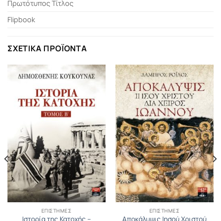
Πρωτότυπος Τίτλος
Flipbook
ΣΧΕΤΙΚΆ ΠΡΟΪΌΝΤΑ
ΕΠΙΣΤΉΜΕΣ
ΕΠΙΣΤΉΜΕΣ
Ιστορία της Κατοχής –
Αποκάλυψις Ιησού Χριστού