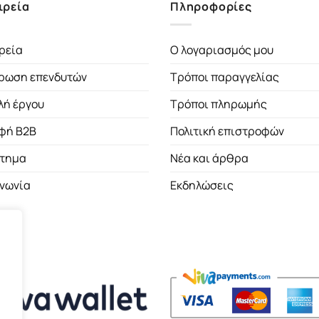
ιρεία
Πληροφορίες
ρεία
Ο λογαριασμός μου
ρωση επενδυτών
Τρόποι παραγγελίας
λή έργου
Τρόποι πληρωμής
φή B2B
Πολιτική επιστροφών
τημα
Νέα και άρθρα
ινωνία
Εκδηλώσεις