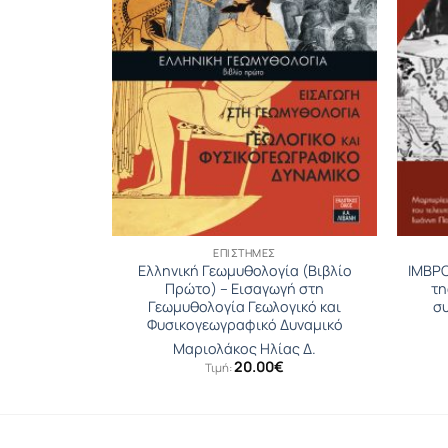
ΝΟ
ΕΠΙΣΤΉΜΕΣ
Ελληνική Γεωμυθολογία (Βιβλίο
ΙΜΒΡΟ
– Τόμος α΄
Πρώτο) – Εισαγωγή στη
τη
Γεωμυθολογία Γεωλογικό και
σ
Φυσικογεωγραφικό Δυναμικό
θένης
Μαριολάκος Ηλίας Δ.
inal
Η
83
€
20.00
€
Τιμή:
ce
τρέχουσα
:
τιμή
1€.
είναι:
17.83€.