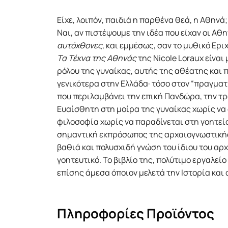
Είχε, λοιπόν, παιδιά η παρθένα θεά, η Αθηνά;
Ναι, αν πιστέψουμε την ιδέα που είχαν οι Αθη
αυτόχθονες
, και εμμέσως, σαν το μυθικό Ερι
Τα Τέκνα της Αθηνάς
της Nicole Loraux είναι
ρόλου της γυναίκας, αυτής της αθέατης και
γενικότερα στην Ελλάδα· τόσο στον “πραγματι
που περιλαμβάνει την επική Πανδώρα, την τ
Ευαίσθητη στη μοίρα της γυναίκας χωρίς να
φιλοσοφία χωρίς να παραδίνεται στη γοητεία
σημαντική εκπρόσωπος της αρχαιογνωστικής 
βαθιά και πολυσχιδή γνώση του ίδιου του αρχ
γοητευτικό. Το βιβλίο της, πολύτιμο εργαλεί
επίσης άμεσα όποιον μελετά την Ιστορία και
Πληροφορίες Προϊόντος