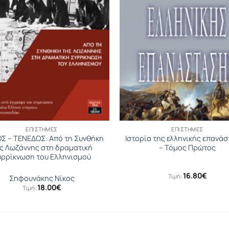
ΕΠΙΣΤΉΜΕΣ
ΕΠΙΣΤΉΜΕΣ
Σ – ΤΕΝΕΔΟΣ: Από τη Συνθήκη
Ιστορία της ελληνικής επανά
ς Λωζάννης στη δραματική
– Τόμος Πρώτος
υρρίκνωση του Ελληνισμού
16.80
€
Τιμή:
Σηφουνάκης Νίκος
18.00
€
Τιμή: