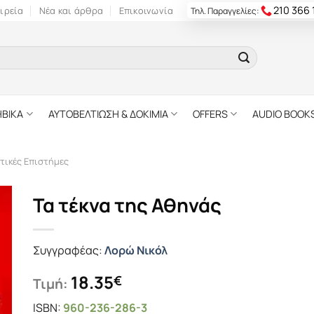
210 366
ιρεία
Νέα και άρθρα
Επικοινωνία
Τηλ. Παραγγελίες:
ΗΒΙΚΑ
ΑΥΤΟΒΕΛΤΙΩΣΗ & ΔΟΚΙΜΙΑ
OFFERS
AUDIO BOOK
τικές Επιστήμες
Τα τέκνα της Αθηνάς
Συγγραφέας:
Λορώ Νικόλ
18.35
€
Τιμή:
ISBN:
960-236-286-3