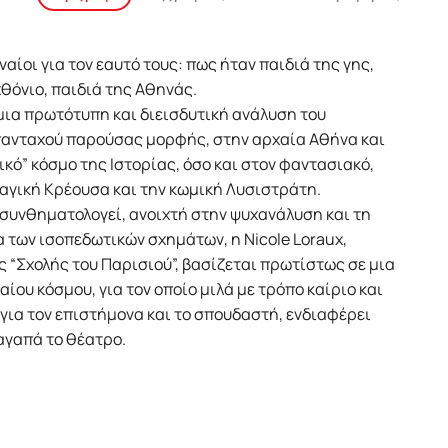
ναίοι για τον εαυτό τους: πως ήταν παιδιά της γης,
χθόνιο, παιδιά της Αθηνάς.
 μια πρωτότυπη και διεισδυτική ανάλυση του
 πανταχού παρούσας μορφής, στην αρχαία Αθήνα και
κό” κόσμο της Ιστορίας, όσο και στον φαντασιακό,
ραγική Κρέουσα και την κωμική Λυσιστράτη.
 συνθηματολογεί, ανοιχτή στην ψυχανάλυση και τη
 των ισοπεδωτικών σχημάτων, η Nicole Loraux,
“Σχολής του Παρισιού”, βασίζεται πρωτίστως σε μια
αίου κόσμου, για τον οποίο μιλά με τρόπο καίριο και
ο για τον επιστήμονα και το σπουδαστή, ενδιαφέρει
 αγαπά το θέατρο.