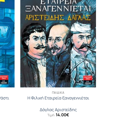
ΠΑΙΔΙΚΆ
Ράστι
Η Φιλική Εταιρεία ξαναγεννιέται
Δάγλας Αριστείδης
14.00
€
Τιμή: