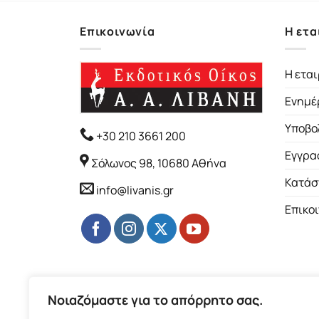
Επικοινωνία
Η ετα
Η εται
Ενημέ
Υποβο
+30 210 3661 200
Εγγρα
Σόλωνος 98, 10680 Αθήνα
Κατάσ
info@livanis.gr
Επικο
Νοιαζόμαστε για το απόρρητο σας.