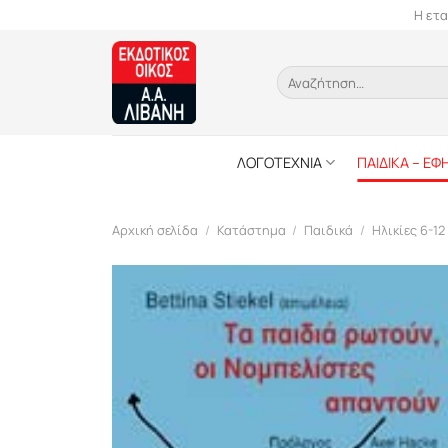
Skip
Η ετα
to
content
Αναζήτηση
για:
ΛΟΓΟΤΕΧΝΙΑ
ΠΑΙΔΙΚΑ – ΕΦ
Αρχική σελίδα
/
Κατάστημα
/
Παιδικά
/
Ηλικίες 6-12