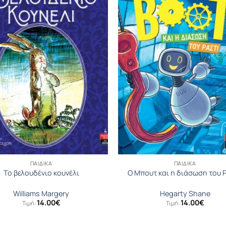
ΠΑΙΔΙΚΆ
ΠΑΙΔΙΚΆ
Το βελουδένιο κουνέλι
Ο Μπουτ και η διάσωση του 
Williams Margery
Hegarty Shane
14.00
€
14.00
€
Τιμή:
Τιμή: