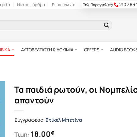
210 366
ιρεία
Νέα και άρθρα
Επικοινωνία
Τηλ. Παραγγελίες:
ΗΒΙΚΑ
ΑΥΤΟΒΕΛΤΙΩΣΗ & ΔΟΚΙΜΙΑ
OFFERS
AUDIO BOOK
Τα παιδιά ρωτούν, οι Νομπελί
απαντούν
Συγγραφέας:
Στίκελ Μπετίνα
18.00
€
Τιμή: