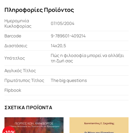
Πληροφορίες Προϊόντος
Ημερομηνία
07/05/2004
Κυκλοφορίας
Barcode
9-789601-409214
Διαστάσεις
14x20,5
Πώς η φιλοσοφία μπορεί να αλλάξει
Υπότιτλος
τη ζωή σας
Αγγλικός Τίτλος
Πρωτότυπος Τίτλος
The big questions
Flipbook
ΣΧΕΤΙΚΆ ΠΡΟΪΌΝΤΑ
-10%