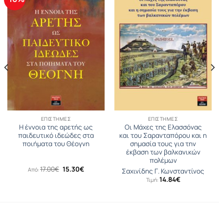
ΕΠΙΣΤΉΜΕΣ
ΕΠΙΣΤΉΜΕΣ
Η έννοια της αρετής ως
Οι Μάχες της Ελασσόνας
παιδευτικό ιδεώδες στα
και του Σαρανταπόρου και η
ποιήματα του Θέογνη
σημασία τους για την
έκβαση των βαλκανικών
πολέμων
Original
Η
17.00
€
15.30
€
Από:
Σαχινίδης Γ. Κωνσταντίνος
price
τρέχουσα
14.84
€
Τιμή:
was:
τιμή
17.00€.
είναι:
15.30€.