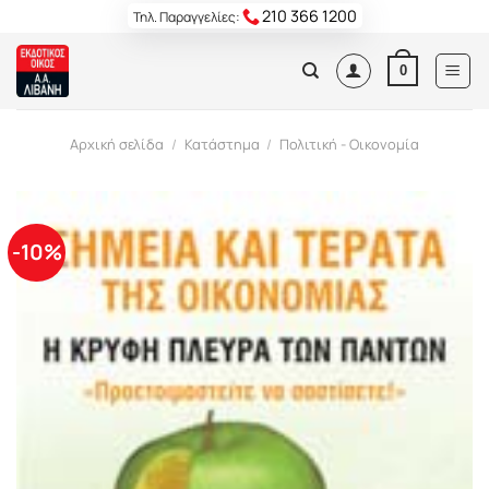
Skip
210 366 1200
Τηλ. Παραγγελίες:
to
content
0
Αρχική σελίδα
/
Κατάστημα
/
Πολιτική - Οικονομία
-10%