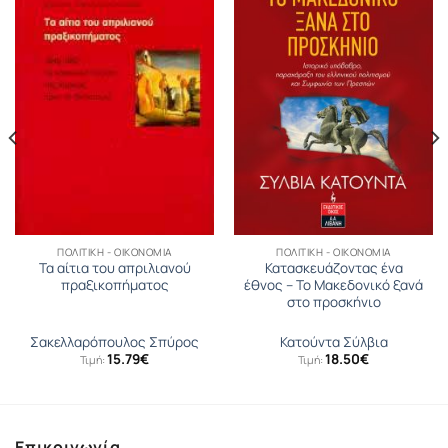
ΠΟΛΙΤΙΚΉ - ΟΙΚΟΝΟΜΊΑ
ΠΟΛΙΤΙΚΉ - ΟΙΚΟΝΟΜΊΑ
Τα αίτια του απριλιανού
Κατασκευάζοντας ένα
πραξικοπήματος
έθνος – Το Μακεδονικό ξανά
στο προσκήνιο
Σακελλαρόπουλος Σπύρος
Κατούντα Σύλβια
15.79
€
18.50
€
Τιμή:
Τιμή:
Επικοινωνία