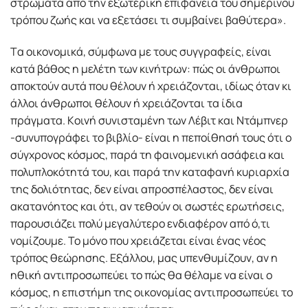
στρώματα από την εξωτερική επιφάνεια του σημερινού
τρόπου ζωής και να εξετάσει τι συμβαίνει βαθύτερα».
Tα οικονομικά, σύμφωνα με τους συγγραφείς, είναι
κατά βάθος η μελέτη των κινήτρων: πώς οι άνθρωποι
αποκτούν αυτά που θέλουν ή χρειάζονται, ιδίως όταν κι
άλλοι άνθρωποι θέλουν ή χρειάζονται τα ίδια
πράγματα. Kοινή συνισταμένη των Λέβιτ και Ντάμπνερ
-συνυπογράφει το βιβλίο- είναι η πεποίθησή τους ότι ο
σύγχρονος κόσμος, παρά τη φαινομενική ασάφεια και
πολυπλοκότητά του, και παρά την καταφανή κυριαρχία
της δολιότητας, δεν είναι απροσπέλαστος, δεν είναι
ακατανόητος και ότι, αν τεθούν οι σωστές ερωτήσεις,
παρουσιάζει πολύ μεγαλύτερο ενδιαφέρον από ό,τι
νομίζουμε. Το μόνο που χρειάζεται είναι ένας νέος
τρόπος θεώρησης. Εξάλλου, μας υπενθυμίζουν, αν η
ηθική αντιπροσωπεύει το πώς θα θέλαμε να είναι ο
κόσμος, η επιστήμη της οικονομίας αντιπροσωπεύει το