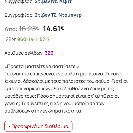
Συγγραφέας:
Στίβεν Ντ. Λέβιτ
Συγγραφέας:
Στίβεν Τζ. Ντάμπνερ
Original
Η
16.23
14.61
€
€
Από:
price
τρέχουσα
ISBN:
960-14-1157-7
was:
τιμή
16.23€.
είναι:
Αριθμός σελίδων:
326
14.61€.
«Προετοιμαστείτε να σαστίσετε!»
Τι είναι πιο επικίνδυνο, ένα όπλο ή μια πισίνα; Τι κοινό
έχουν οι δάσκαλοι με τους παλαιστές του σούμο; Γιατί οι
έμποροι ναρκωτικών εξακολουθούν να ζουν με τις
μανάδες τους; Πόσο σημαντικοί είναι στ’ αλήθεια οι
γονείς; Τι συνέπειες είχε η νομιμοποίηση των
αμβλώσεων στην εγκληματικότητα;
• Προσωρινά μη διαθέσιμο.