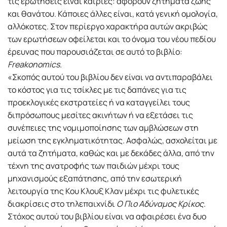
τις ερωτήσεις είναι καίριες: αφορούν ζητήματα ζωής
και θανάτου. Κάποιες άλλες είναι, κατά γενική ομολογία,
αλλόκοτες. Στον περίεργο χαρακτήρα αυτών ακριβώς
των ερωτήσεων οφείλεται και το όνομα του νέου πεδίου
έρευνας που παρουσιάζεται σε αυτό το βιβλίο:
Freakonomics
.
«Σκοπός αυτού του βιβλίου δεν είναι να αντιπαραβάλει
το κόστος για τις τσίκλες με τις δαπάνες για τις
προεκλογικές εκστρατείες ή να καταγγείλει τους
διπρόσωπους μεσίτες ακινήτων ή να εξετάσει τις
συνέπειες της νομιμοποίησης των αμβλώσεων στη
μείωση της εγκληματικότητας. Ασφαλώς, ασχολείται με
αυτά τα ζητήματα, καθώς και με δεκάδες άλλα, από την
τέχνη της ανατροφής των παιδιών μέχρι τους
μηχανισμούς εξαπάτησης, από την εσωτερική
λειτουργία της Κου Κλουξ Κλαν μέχρι τις φυλετικές
διακρίσεις στο τηλεπαιχνίδι
Ο Πιο Αδύναμος Κρίκος
.
Στόχος αυτού του βιβλίου είναι να αφαιρέσει ένα δυο