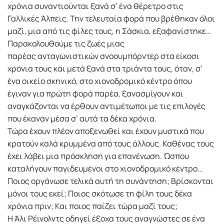
χρόνια συναντιούνται ξανά σ’ ένα θέρετρο στις
Γαλλικές Άλπεις. Την τελευταία φορά που βρέθηκαν όλοι
µαζί, µια από τις φίλες τους, η Σάσκια, εξαφανίστηκε…
Παρακολουθούµε τις ζωές µιας
παρέας ανταγωνιστικών σνοουµπόρντερ στα είκοσι
χρόνια τους και µετά ξανά στα τριάντα τους, όταν, σ’
ένα οικείο σκηνικό, στο χιονοδροµικό κέντρο όπου
έγιναν για πρώτη φορά παρέα, ξανασµίγουν και
αναγκάζονται να έρθουν αντιµέτωποι µε τις επιλογές
που έκαναν µέσα σ’ αυτά τα δέκα χρόνια.
Τώρα έχουν πλέον αποξενωθεί και έχουν µυστικά που
κρατούν καλά κρυµµένα από τους άλλους. Καθένας τους
έχει λάβει µια πρόσκληση για επανένωση. Ώσπου
καταλήγουν παγιδευµένοι στο χιονοδροµικό κέντρο…
Ποιος οργάνωσε τελικά αυτή τη συνάντηση; Βρίσκονται
µόνοι τους εκεί; Ποιος σκότωσε τη φίλη τους δέκα
χρόνια πριν; Και ποιος παίζει τώρα µαζί τους;
Η Άλι Ρέινολντς οδηγεί έξοχα τους αναγνώστες σε ένα