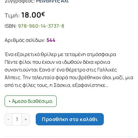
Συγγραφέας:
Ρέινολντς Άλι
18.00
€
Τιμή:
ISBN:
978-960-14-3737-8
Αριθμός σελίδων:
544
Ένα εξαιρετικό θρίλερ µε τεταµένη ατµόσφαιρα
Πέντε φίλοι που έχουν να ιδωθούν δέκα χρόνια
συναντιούνται ξανά σ’ ένα θέρετρο στις Γαλλικές
Άλπεις. Την τελευταία φορά που βρέθηκαν όλοι µαζί, µια
από τις φίλες τους, η Σάσκια, εξαφανίστηκε…
• Άμεσα διαθέσιμο.
Ρίγος ποσότητα
Προσθήκη στο καλάθι