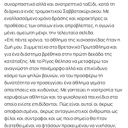
συναρπαστικό αλλά και ανατρεπτικό ταξίδι, κατά τη
διάρκεια ενός τροµακτικού Σαββατοκύριακου. Με
εναλλασσόµενο χρόνο δράσης και χαρακτήρες οι
προθέσεις των οποίων είναι απρόβλεπτες, η αγωνία
µένει αµείωτη µέχρι την τελευταία σελίδα.
«Επί πέντε χρόνια, το άθληµα της χιονοσανίδας ήταν η
ζωή µου. Συµµετείχα στο Βρετανικό Πρωτάθληµα και
για ένα διάστηµα βρέθηκα στην πρώτη δεκάδα της
κατάταξης. Με το Ρίγος θέλησα να µεταφέρω τον
αναγνώστη στον πανέµορφο αλλά και επικίνδυνο
κόσµο των ψηλών βουνών, να του προσφέρω τη
δυνατότητα να προσεγγίσει ένα άθληµα γεµάτο
απαιτήσεις και κινδύνους. Με γοητεύει η νοοτροπία των
κορυφαίων αθλητών και τα ψυχολογικά παιχνίδια στα
οποία ενίοτε επιδίδονται. Πώς είναι αυτοί οι άκρως
αποφασισµένοι, άκρως ανταγωνιστικοί άνθρωποι ως
φίλοι και σύντροφοι και ως ποιο σηµείο θα ήταν
διατεθειµένοι να φτάσουν προκειµένου να νικήσουν;