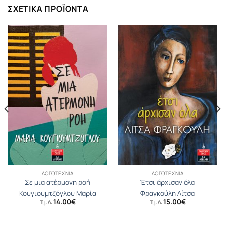
ΣΧΕΤΙΚΆ ΠΡΟΪΌΝΤΑ
ΛΟΓΟΤΕΧΝΊΑ
ΛΟΓΟΤΕΧΝΊΑ
Σε μια ατέρμονη ροή
Έτσι άρχισαν όλα
Κουγιουµτζόγλου Μαρία
Φραγκούλη Λίτσα
14.00
€
15.00
€
Τιμή:
Τιμή: