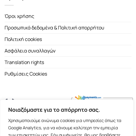
Όροι χρήσης
Προσωπικά δεδομένα & Πολιτική απορρήτου
Πολιτική cookies
Ασφάλεια συναλλαγών
Translation rights
Ρυθμίσεις Cookies
Νοιαζόμαστε για το απόρρητο σας.
Copyright 2026 ©
Εκδοτικός Οίκος Α.Α. Λιβάνη
| All rights
Χρησιμοποιούμε ανώνυμα cookies για υπηρεσίες όπως τα
reserved.
Google Analytics, για να κάνουμε καλύτερη την εμπειρία
Σόλωνος 98, 10680 Αθήνα | Τ:
2103661200
- F: 2103617791
των επισκεπτών μας. Εάν συμφωνείτε, θα μας βοηθήσετε