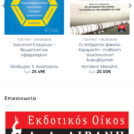
ΠΟΛΙΤΙΚΉ - ΟΙΚΟΝΟΜΊΑ
ΠΟΛΙΤΙΚΉ - ΟΙΚΟΝΟΜΊΑ
Λογιστική Εταιρειών –
Οι απόρρητοι φάκελοι
θεωρητική και
Καραμανλή – Η αθέατη
εφαρμοσμένη
συγκλονιστική
διακυβέρνηση
Θεόδωρος Χ. Αναστασίου
Κοττάκης Μανώλης
25.49
€
20.00
€
Τιμή:
Τιμή:
σα
Επικοινωνία