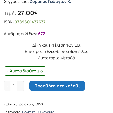
Συγγραφέας:
Ζορµπάς Γεώργιος Χ.
27.00
€
Τιμή:
ISBN:
9789601437637
Αριθμός σελίδων:
672
Δίκη και εκτέλεση των Έξι
Επιστροφή Ελευθερίου Βενιζέλου
Δικτατορία Μεταξά
• Άμεσα διαθέσιμο.
Πολιτικό Οδοιπορικό 1914-1940 -ΤΟΜΟΣ Γ’ ποσότητα
Προσθήκη στο καλάθι
Κωδικός προϊόντος:
Θ150
Κατηγορία:
Πολιτική - Οικονομία