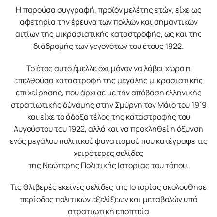
Η παρούσα συγγραφή, προϊόν µελέτης ετών, είχε ως
αφετηρία την έρευνα των πολλών και σηµαντικών
αιτίων της µικρασιατικής καταστροφής, ως και της
διαδροµής των γεγονότων του έτους 1922.
Το έτος αυτό έµελλε όχι µόνον να λάβει χώρα η
επελθούσα καταστροφή της µεγάλης µικρασιατικής
επιχείρησης, που άρχισε µε την απόβαση ελληνικής
στρατιωτικής δύναµης στην Σµύρνη τον Μάιο του 1919
και είχε το άδοξο τέλος της καταστροφής του
Αυγούστου του 1922, αλλά και να προκληθεί η όξυνση
ενός µεγάλου πολιτικού φανατισµού που κατέγραψε τις
χειρότερες σελίδες
της Νεώτερης Πολιτικής Ιστορίας του τόπου.
Τις θλιβερές εκείνες σελίδες της Ιστορίας ακολούθησε
περίοδος πολιτικών εξελίξεων και µεταβολών υπό
στρατιωτική εποπτεία