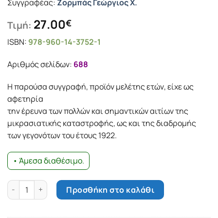
Συγγραφέας:
Ζορµπάς Γεώργιος Χ.
27.00
€
Τιμή:
ISBN:
978-960-14-3752-1
Αριθμός σελίδων:
688
Η παρούσα συγγραφή, προϊόν µελέτης ετών, είχε ως
αφετηρία
την έρευνα των πολλών και σηµαντικών αιτίων της
µικρασιατικής καταστροφής, ως και της διαδροµής
των γεγονότων του έτους 1922.
• Άμεσα διαθέσιμο.
Πολιτικό Οδοιπορικό 1914-1940 -ΤΟΜΟΣ Β’ ποσότητα
Προσθήκη στο καλάθι