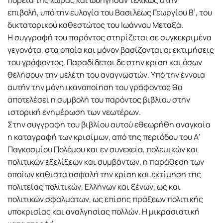
πορεία της χώρας και ωδήγησαν τελικώς στην
επιβολή, υπό την ευλογία του Βασιλέως Γεωργίου Β’, του
δικτατορικού καθεστώτος του Ιωάννου Μεταξά.
Η συγγραφή του παρόντος στηρίζεται σε συγκεκριµένα
γεγονότα, στα οποία και µόνον βασίζονται οι εκτιµήσεις
του γράφοντος. Παραδίδεται δε στην κρίση και όσων
θελήσουν την µελέτη του αναγνωστών. Υπό την έννοια
αυτήν την µόνη ικανοποίηση του γράφοντος θα
αποτελέσει η συµβολή του παρόντος βιβλίου στην
ιστορική ενηµέρωση των νεωτέρων.
Στην συγγραφή του βιβλίου αυτού εθεωρήθη αναγκαία
η καταγραφή των κρισίµων, από της περιόδου του Α’
Παγκοσµίου Πολέµου και εν συνεχεία, πολεµικών και
πολιτικών εξελίξεων και συµβάντων, η παράθεση των
οποίων καθιστά ασφαλή την κρίση και εκτίµηση της
πολιτείας πολιτικών, Ελλήνων και ξένων, ως και
πολιτικών σφαλµάτων, ως επίσης πράξεων πολιτικής
υποκρισίας και αναλγησίας πολλών. Η µικρασιατική