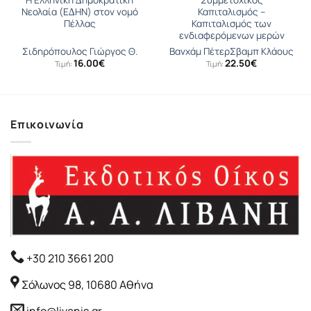
Η Ελληνική ∆ηµοκρατική
Συμμετοχικός
Νεολαία (Ε∆ΗΝ) στον νομό
Καπιταλισμός –
Πέλλας
Καπιταλισμός των
ενδιαφερόμενων μερών
Σιδηρόπουλος Γιώργος Θ.
Βανχάμ Πέτερ
Σβαµπ Κλάους
16.00
€
22.50
€
Τιμή:
Τιμή:
Επικοινωνία
+30 210 3661 200
Σόλωνος 98, 10680 Αθήνα
info@livanis.gr