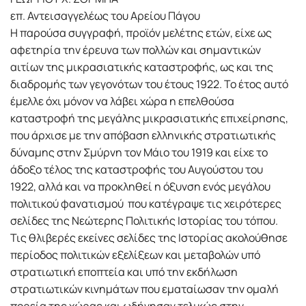
επ. Αντεισαγγελέως του Αρείου Πάγου
Η παρούσα συγγραφή, προϊόν µελέτης ετών, είχε ως
αφετηρία την έρευνα των πολλών και σηµαντικών
αιτίων της µικρασιατικής καταστροφής, ως και της
διαδροµής των γεγονότων του έτους 1922. Το έτος αυτό
έµελλε όχι µόνον να λάβει χώρα η επελθούσα
καταστροφή της µεγάλης µικρασιατικής επιχείρησης,
που άρχισε µε την απόβαση ελληνικής στρατιωτικής
δύναµης στην Σµύρνη τον Μάιο του 1919 και είχε το
άδοξο τέλος της καταστροφής του Αυγούστου του
1922, αλλά και να προκληθεί η όξυνση ενός µεγάλου
πολιτικού φανατισµού που κατέγραψε τις χειρότερες
σελίδες της Νεώτερης Πολιτικής Ιστορίας του τόπου.
Τις θλιβερές εκείνες σελίδες της Ιστορίας ακολούθησε
περίοδος πολιτικών εξελίξεων και µεταβολών υπό
στρατιωτική εποπτεία και υπό την εκδήλωση
στρατιωτικών κινηµάτων που εµαταίωσαν την οµαλή