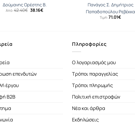
Δούμανης Ορέστης Β.
Πανάγος Σ. Δημήτριος
Original
Η
42.40
€
38.16
€
Από:
Παπαδοπούλου Ρεβέκκα
price
τρέχουσα
71.01
€
Τιμή:
was:
τιμή
42.40€.
είναι:
38.16€.
ιρεία
Πληροφορίες
ρεία
Ο λογαριασμός μου
ρωση επενδυτών
Τρόποι παραγγελίας
λή έργου
Τρόποι πληρωμής
φή B2B
Πολιτική επιστροφών
τημα
Νέα και άρθρα
ινωνία
Εκδηλώσεις