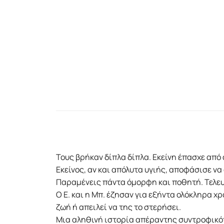
Τους βρήκαν δίπλα δίπλα. Εκείνη έπασχε ­από 
Εκείνος, αν και απόλυτα υγιής, ­αποφάσισε να 
Παραμένεις πάντα όμορφη και ποθητή. Τελευ
Ο Ε. και η Μπ. έζησαν για εξήντα ολόκληρα χρ
ζωή ή απειλεί να της το στερήσει.
Μια αληθινή ιστορία απέραντης συντροφικότη