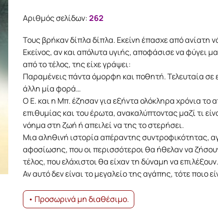
was:
τιμή
14.20€.
είναι:
Αριθμός σελίδων:
262
12.78€.
Τους βρήκαν δίπλα δίπλα. Εκείνη έπασχε ­από ­ανίατη ν
Εκείνος, αν και απόλυτα υγιής, ­αποφάσισε να φύγει μα
από το τέλος, της είχε γράψει:
Παραμένεις πάντα όμορφη και ποθητή. Τελευταία σε 
άλλη μία φορά…
Ο Ε. και η Μπ. έζησαν για εξήντα ολόκληρα χρόνια το 
επιθυμίας και του ­έρωτα, ανακαλύπτοντας μαζί τι είνα
νόημα στη ζωή ή απειλεί να της το στερήσει.
Μια αληθινή ιστορία απέραντης συντροφικότητας, α
αφοσίωσης, που οι περισσότεροι θα ήθελαν να ζήσουν
τέλος, που ελάχιστοι θα είχαν τη δύναμη να επιλέξουν
Αν αυτό δεν είναι το μεγαλείο της αγάπης, τότε ποιο εί
• Προσωρινά μη διαθέσιμο.