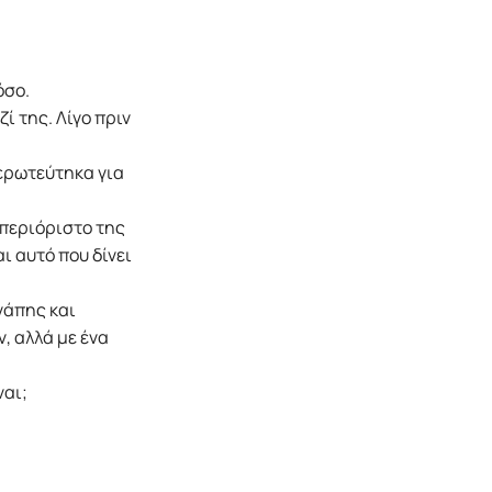
όσο.
ζί της. Λίγο πριν
ερωτεύτηκα για
απεριόριστο της
ι αυτό που δίνει
γάπης και
, αλλά με ένα
.
ναι;