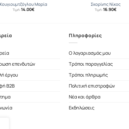
Κουγιουµτζόγλου Μαρία
Σκορίνης Νίκος
14.00
€
16.90
€
Τιμή:
Τιμή:
ιρεία
Πληροφορίες
ρεία
Ο λογαριασμός μου
ρωση επενδυτών
Τρόποι παραγγελίας
λή έργου
Τρόποι πληρωμής
φή B2B
Πολιτική επιστροφών
τημα
Νέα και άρθρα
ινωνία
Εκδηλώσεις