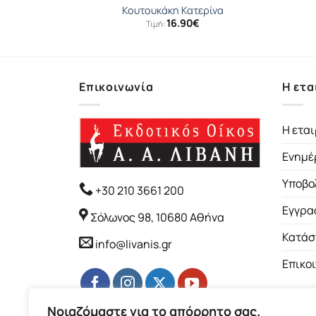
ατίστ
Κουτουκάκη Κατερίνα
16.90
€
Τιμή:
Επικοινωνία
Η ετα
Η εται
Ενημέ
Υποβο
+30 210 3661 200
Εγγρα
Σόλωνος 98, 10680 Αθήνα
Κατάσ
info@livanis.gr
Επικο
Νοιαζόμαστε για το απόρρητο σας.