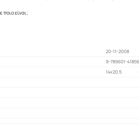
ε ποιο είναι;
20-11-2008
9-789601-4185
14x20,5