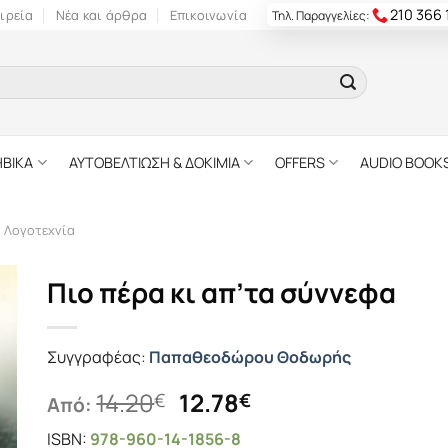
210 366
ιρεία
Νέα και άρθρα
Επικοινωνία
Τηλ. Παραγγελίες:
ΗΒΙΚΑ
ΑΥΤΟΒΕΛΤΙΩΣΗ & ΔΟΚΙΜΙΑ
OFFERS
AUDIO BOOK
ή Λογοτεχνία
Πιο πέρα κι απ’τα σύννεφα
Συγγραφέας:
Παπαθεοδώρου Θοδωρής
Original
Η
14.20
12.78
€
€
Από:
price
τρέχουσα
ISBN:
978-960-14-1856-8