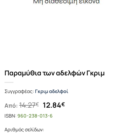
Παραμύθια των αδελφών Γκριμ
Συγγραφέας:
Γκριμ αδελφοί
Original
Η
14.27
12.84
€
€
Από:
price
τρέχουσα
ISBN:
960-238-013-6
was:
τιμή
14.27€.
είναι:
Αριθμός σελίδων:
12.84€.