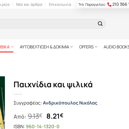
210 366
ιρεία
Νέα και άρθρα
Επικοινωνία
Τηλ. Παραγγελίες:
ΗΒΙΚΑ
ΑΥΤΟΒΕΛΤΙΩΣΗ & ΔΟΚΙΜΙΑ
OFFERS
AUDIO BOOK
Παιχνίδια και ψιλικά
Συγγραφέας:
Ανδρικόπουλος Νικόλας
Original
Η
9.13
8.21
€
€
Από:
price
τρέχουσα
ISBN:
960-14-1320-0