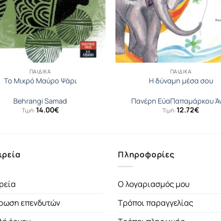
ΠΑΙΔΙΚΆ
ΠΑΙΔΙΚΆ
Το Μικρό Μαύρο Ψάρι
Η δύναμη μέσα σου
Behrangi Samad
Πανέρη Εύα
Παπαμάρκου Ά
14.00
€
12.72
€
Τιμή:
Τιμή:
ιρεία
Πληροφορίες
ρεία
Ο λογαριασμός μου
ρωση επενδυτών
Τρόποι παραγγελίας