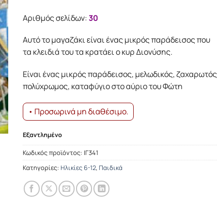
was:
τιμή
9.13€.
είναι:
Αριθμός σελίδων:
30
8.21€.
Αυτό το μαγαζάκι είναι ένας μικρός παράδεισος που
τα κλειδιά του τα κρατάει ο κυρ Διονύσης.
Είναι ένας μικρός παράδεισος, μελωδικός, ζαχαρωτός
πολύχρωμος, καταφύγιο στο αύριο του Φώτη
• Προσωρινά μη διαθέσιμο.
Εξαντλημένο
Κωδικός προϊόντος:
ΙΓ341
Κατηγορίες:
Ηλικίες 6-12
,
Παιδικά