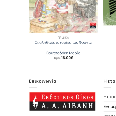
ΠΑΙΔΙΚΆ
ισθήματα
Οι αληθινές ιστορίες του Φραντς
Βουτσαδάκη Μαρία
16.00
€
Τιμή:
Επικοινωνία
Η ετα
Η εται
Ενημέ