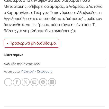
καλύτεροι από την αφεντιά μου. Χαίρομαι που ο
Μητσοτάκης, ο Έβερτ, ο Σαμαράς, ο Ανδρέας, ο Λάτσης,
ο Καραμανλής, ο Γιώργος Παπανδρέου, ο Αλαφούζος, η
Αγγελοπούλου και ο οποιοσδήποτε “κάποιος”… ουδέ καν
διανοήθηκε να πει “μωρέ, πόσο κάνει η πένα σου; Τι
θέλεις για να μιλήσεις ή να σωπάσεις”;»
• Προσωρινά μη διαθέσιμο.
Εξαντλημένο
Κωδικός προϊόντος:
Ι279
Κατηγορία:
Πολιτική - Οικονομία