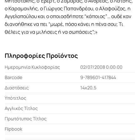
Μητσοτάκης, ο Έβερτ, ο Σαμαράς, ο Ανδρέας, ο Λάτσης,
ο Καραμανλής, ο Γιώργος Παπανδρέου, ο Αλαφούζος, η
Αγγελοπούλου και ο οποιοσδήποτε “κάποιος”… ουδέ καν
διανοήθηκε να πει “μωρέ, πόσο κάνει η πένα σου; Τι
θέλεις για να μιλήσεις ή να σωπάσεις”;»
Πληροφορίες Προϊόντος
Ημερομηνία Κυκλοφορίας
02/07/2008 0:00:00
Barcode
9-789601-417844
Διαστάσεις
14x20,5
Υπότιτλος
Αγγλικός Τίτλος
Πρωτότυπος Τίτλος
Flipbook