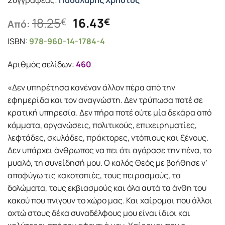
Συγγραφέας:
Πασαλάρης Χρήστος
Original
Η
18.25
16.43
€
€
Από:
price
τρέχουσα
ISBN:
978-960-14-1784-4
was:
τιμή
18.25€.
είναι:
Αριθμός σελίδων:
460
16.43€.
«Δεν υπηρέτησα κανέναν άλλον πέρα από την
εφημερίδα και τον αναγνώστη. Δεν τρύπωσα ποτέ σε
κρατική υπηρεσία. Δεν πήρα ποτέ ούτε μία δεκάρα από
κόμματα, οργανώσεις, πολιτικούς, επιχειρηματίες,
λεφτάδες, σκυλάδες, πράκτορες, ντόπιους και ξένους.
Δεν υπάρχει άνθρωπος να πει ότι αγόρασε την πένα, το
μυαλό, τη συνείδησή μου. Ο καλός Θεός με βοήθησε ν’
αποφύγω τις κακοτοπιές, τους πειρασμούς, τα
δολώματα, τους εκβιασμούς και όλα αυτά τα άνθη του
κακού που πνίγουν το χώρο μας. Και χαίρομαι που άλλοι
οχτώ στους δέκα συναδέλφους μου είναι ίδιοι και