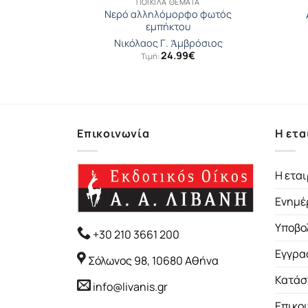
Α
ΠΟΙΚΊΛΑ ΘΈΜΑΤΑ
Νερό αλληλόμορφο φωτός
μάγκα
εμπήκτου
ντώνιος
Νικόλαος Γ. Ἀμβρόσιος
24.99
€
Τιμή:
Επικοινωνία
Η ετα
Η εται
Ενημέ
Υποβο
+30 210 3661 200
Εγγρα
Σόλωνος 98, 10680 Αθήνα
Κατάσ
info@livanis.gr
Επικο