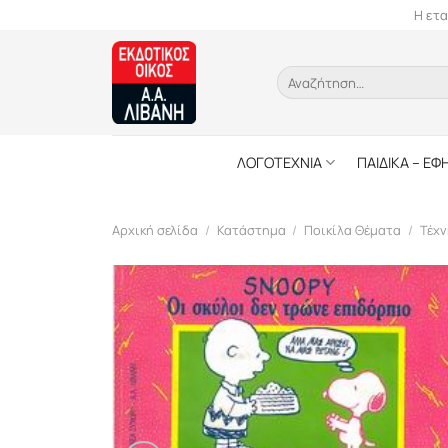
Skip
Η ετα
to
content
Αναζήτηση
για:
ΛΟΓΟΤΕΧΝΙΑ
ΠΑΙΔΙΚΑ – ΕΦ
Αρχική σελίδα
/
Κατάστημα
/
Ποικίλα Θέματα
/
Τέχν