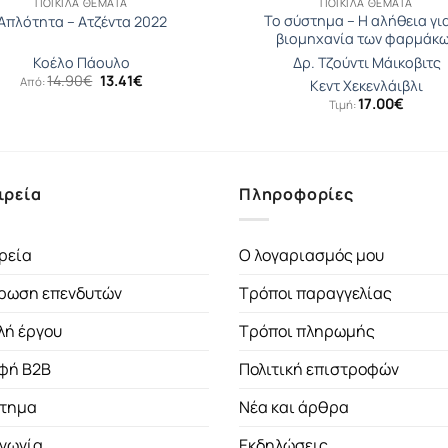
ΠΟΙΚΊΛΑ ΘΈΜΑΤΑ
ΠΟΙΚΊΛΑ ΘΈΜΑΤΑ
Το σύστημα – Η αλήθεια γι
Απλότητα – Ατζέντα 2022
βιομηχανία των φαρμάκ
Κοέλο Πάουλο
Δρ. Τζούντι Μάικοβιτς
Original
Η
14.90
€
13.41
€
Από:
Κεντ Χεκενλάιβλι
price
τρέχουσα
17.00
€
Τιμή:
was:
τιμή
14.90€.
είναι:
13.41€.
ιρεία
Πληροφορίες
ρεία
Ο λογαριασμός μου
ρωση επενδυτών
Τρόποι παραγγελίας
λή έργου
Τρόποι πληρωμής
φή B2B
Πολιτική επιστροφών
τημα
Νέα και άρθρα
ινωνία
Εκδηλώσεις