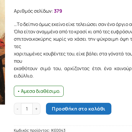
Αριθμός σελίδων:
379
…Tο δείπνο όμως εκείνο είχε τελειώσει σαν ένα όργιο 
Όλα είταν αναμμένα από το κρασί κι από τες ευφρόσυνε
σπιτονοικοκύρης χωρίς να χάσει την ψύχραιμη όψη τ
τες
χαριτωμένες κουβέντες του, είχε βάλει στα γόνατά του
που
εκαθότουν σιμά του, αρχίζοντας έτσι ένα καινούρ
ειδύλλιο.
• Άμεσα διαθέσιμο.
Οι σκλάβοι στα δεσμά τους ποσότητα
Προσθήκη στο καλάθι
Κωδικός προϊόντος:
IKE0043