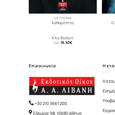
ΛΟΓΟΤΕΧΝΊΑ
ς
Καθαρότητα
Ο
ο
Κλις Βίνσεντ
16.50
€
Τιμή:
Επικοινωνία
Η ετα
Η εται
Ενημέ
Υποβο
+30 210 3661 200
Εγγρα
Σόλωνος 98, 10680 Αθήνα