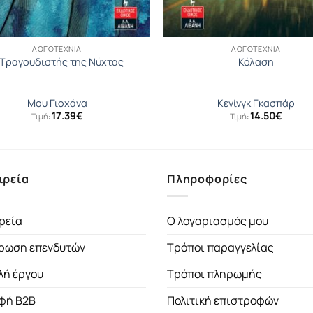
ΛΟΓΟΤΕΧΝΊΑ
ΛΟΓΟΤΕΧΝΊΑ
 Τραγουδιστής της Νύχτας
Κόλαση
Μου Γιοχάνα
Κενίνγκ Γκασπάρ
17.39
€
14.50
€
Τιμή:
Τιμή:
ιρεία
Πληροφορίες
ρεία
Ο λογαριασμός μου
ρωση επενδυτών
Τρόποι παραγγελίας
λή έργου
Τρόποι πληρωμής
φή B2B
Πολιτική επιστροφών