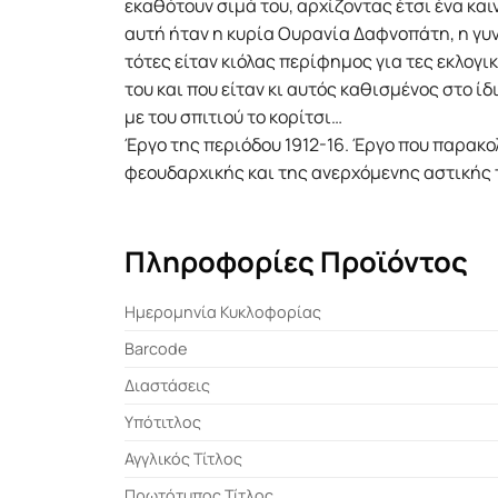
εκαθότουν σιμά του, αρχίζοντας έτσι ένα και
αυτή ήταν η κυρία Oυρανία Δαφνοπάτη, η γυν
τότες είταν κιόλας περίφημος για τες εκλογι
του και που είταν κι αυτός καθισμένος στο ί
με του σπιτιού το κορίτσι…
Έργο της περιόδου 1912-16. Έργο που παρακ
φεουδαρχικής και της ανερχόμενης αστικής 
Πληροφορίες Προϊόντος
Ημερομηνία Κυκλοφορίας
Barcode
Διαστάσεις
Υπότιτλος
Αγγλικός Τίτλος
Πρωτότυπος Τίτλος