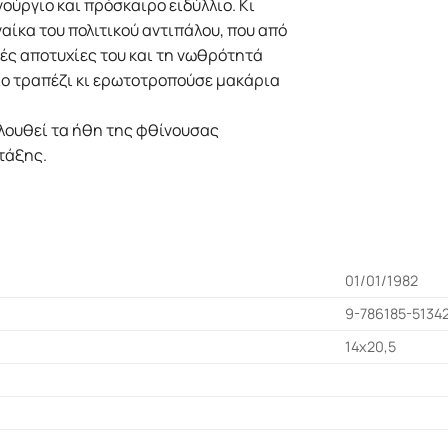
νούργιο και πρόσκαιρο ειδύλλιο. Kι
αίκα του πολιτικού αντιπάλου, που από
κές αποτυχίες του και τη νωθρότητά
διο τραπέζι κι ερωτοτροπούσε μακάρια
ολουθεί τα ήθη της φθίνουσας
τάξης.
01/01/1982
9-786185-5134
14x20,5