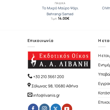
ΠΑΙΔΙΚΆ
 σου
Το Μικρό Μαύρο Ψάρι
Ο Μπ
κου Άννα
Behrangi Samad
14.00
€
Τιμή:
Επικοινωνία
Η ετα
Η εται
Ενημέ
Υποβο
+30 210 3661 200
Εγγρα
Σόλωνος 98, 10680 Αθήνα
Κατάσ
info@livanis.gr
Επικο