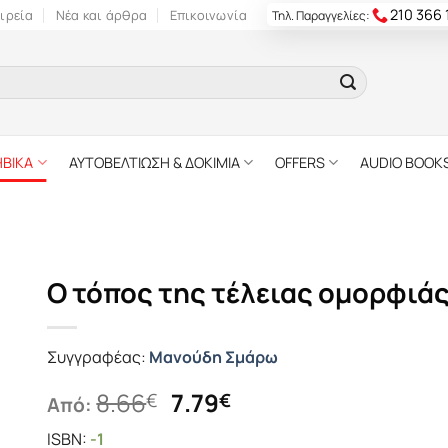
210 366
ιρεία
Νέα και άρθρα
Επικοινωνία
Τηλ. Παραγγελίες:
ΗΒΙΚΑ
ΑΥΤΟΒΕΛΤΙΩΣΗ & ΔΟΚΙΜΙΑ
OFFERS
AUDIO BOOK
Ο τόπος της τέλειας ομορφιά
Συγγραφέας:
Μανούδη Σμάρω
Original
Η
8.66
7.79
€
€
Από:
price
τρέχουσα
ISBN:
-1