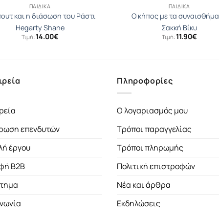
ΠΑΙΔΙΚΆ
ΠΑΙΔΙΚΆ
ουτ και η διάσωση του Ράστι
Ο κήπος με τα συναισθήμ
Hegarty Shane
Σακκή Βίκυ
14.00
€
11.90
€
Τιμή:
Τιμή:
ιρεία
Πληροφορίες
ρεία
Ο λογαριασμός μου
ρωση επενδυτών
Τρόποι παραγγελίας
λή έργου
Τρόποι πληρωμής
φή B2B
Πολιτική επιστροφών
τημα
Νέα και άρθρα
ινωνία
Εκδηλώσεις