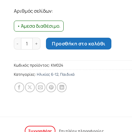
was:
τιμή
8.66€.
είναι:
Αριθμός σελίδων:
7.79€.
• Άμεσα διαθέσιμο.
Ο τόπος της τέλειας ομορφιάς ποσότητα
Προσθήκη στο καλάθι
Κωδικός προϊόντος:
ΚΜ024
Κατηγορίες:
Ηλικίες 6-12
,
Παιδικά
Συγγραφέας
Επιπλέον πληροφορίες