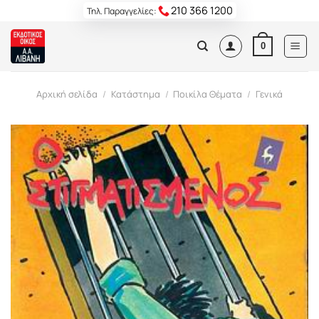
Skip
210 366 1200
Τηλ. Παραγγελίες:
to
content
0
Αρχική σελίδα
/
Κατάστημα
/
Ποικίλα Θέματα
/
Γενικά