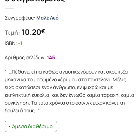
Συγγραφέας:
Μαλέ Λεό
10.20
€
Τιμή:
ISBN:
-1
Αριθμός σελίδων:
145
“-…Πέθανε, είπα καθώς ανασηκωνόμουν και σκούπιζα
μηχανικά το ματωμένο χέρι μου στο παντελόνι. Μόλις
είχα σκοτώσεσι έναν άνθρωπο, εν ψυχρώ και με
εκπληκτική ευκολία, και δεν ένιωθα καμία ταραχή, καμία
συγκίνηση. Τα τρία χρόνια στο όσινιγκ είχαν κάνει τη
δουλειά τους…”
• Άμεσα διαθέσιμο.