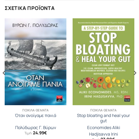
ΣΧΕΤΙΚΆ ΠΡΟΪΌΝΤΑ
ΠΟΙΚΊΛΑ ΘΈΜΑΤΑ
ΠΟΙΚΊΛΑ ΘΈΜΑΤΑ
Stop bloating and heal your
Όταν ανοίγαμε πανιά
gut
Πολύδωρας Γ. Βύρων
Economides Aliki
24.99
€
Τιμή:
Hadjisavva Irini