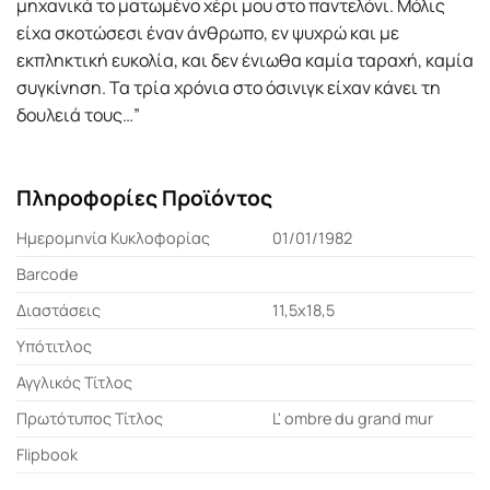
μηχανικά το ματωμένο χέρι μου στο παντελόνι. Μόλις
είχα σκοτώσεσι έναν άνθρωπο, εν ψυχρώ και με
εκπληκτική ευκολία, και δεν ένιωθα καμία ταραχή, καμία
συγκίνηση. Τα τρία χρόνια στο όσινιγκ είχαν κάνει τη
δουλειά τους…”
Πληροφορίες Προϊόντος
Ημερομηνία Κυκλοφορίας
01/01/1982
Barcode
Διαστάσεις
11,5x18,5
Υπότιτλος
Αγγλικός Τίτλος
Πρωτότυπος Τίτλος
L' ombre du grand mur
Flipbook