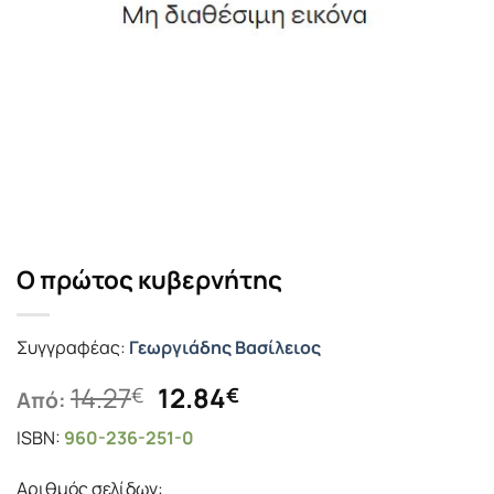
Ο πρώτος κυβερνήτης
Συγγραφέας:
Γεωργιάδης Βασίλειος
Original
Η
14.27
12.84
€
€
Από:
price
τρέχουσα
ISBN:
960-236-251-0
was:
τιμή
14.27€.
είναι:
Αριθμός σελίδων: