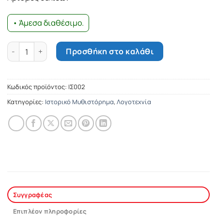
12.84€.
• Άμεσα διαθέσιμο.
Ο πρώτος κυβερνήτης ποσότητα
Προσθήκη στο καλάθι
Κωδικός προϊόντος:
ΙΣ002
Κατηγορίες:
Ιστορικό Μυθιστόρημα
,
Λογοτεχνία
Συγγραφέας
Επιπλέον πληροφορίες