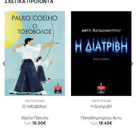
ΣΧΕΤΙΚΆ ΠΡΟΪΌΝΤΑ
ΛΟΓΟΤΕΧΝΊΑ
ΛΟΓΟΤΕΧΝΊΑ
Ο τοξοβόλος
Η Διατριβή
Κοέλο Πάουλο
Παπαδημητρίου Άντυ
16.00
€
18.40
€
Τιμή:
Τιμή: