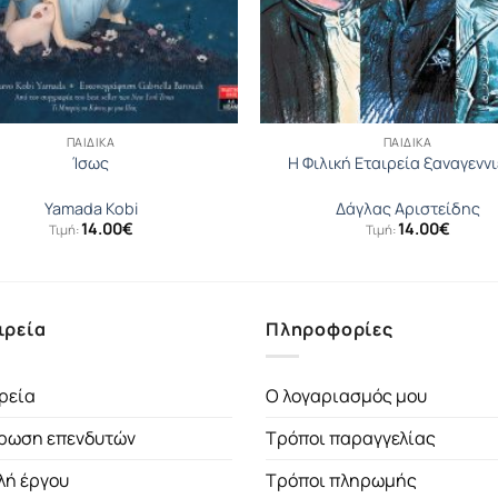
ΠΑΙΔΙΚΆ
ΠΑΙΔΙΚΆ
Ίσως
Η Φιλική Εταιρεία ξαναγεννι
Yamada Kobi
Δάγλας Αριστείδης
14.00
€
14.00
€
Τιμή:
Τιμή:
ιρεία
Πληροφορίες
ρεία
Ο λογαριασμός μου
ρωση επενδυτών
Τρόποι παραγγελίας
λή έργου
Τρόποι πληρωμής