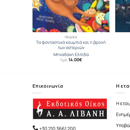
ΠΑΙΔΙΚΆ
Τα φανταστικά κουμπιά και η βροχή
στής
των αστεριών
n
Μηναδάκη Ελπίδα
14.00
€
Τιμή:
Επικοινωνία
Η ετα
Η εται
Ενημέ
Υποβο
+30 210 3661 200