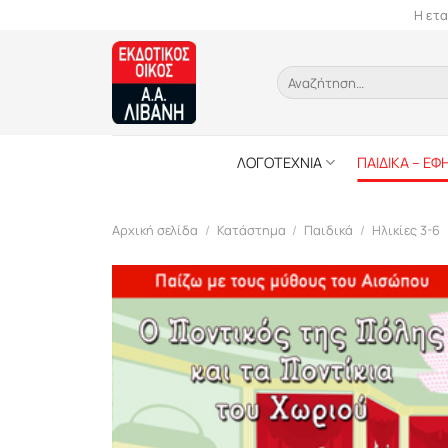
Skip
Η ετα
to
content
Αναζήτηση
για:
ΛΟΓΟΤΕΧΝΙΑ
ΠΑΙΔΙΚΑ – ΕΦ
Αρχική σελίδα
/
Κατάστημα
/
Παιδικά
/
Ηλικίες 3-6