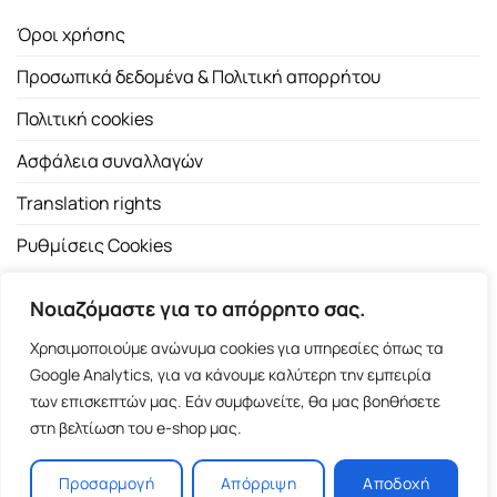
Όροι χρήσης
Προσωπικά δεδομένα & Πολιτική απορρήτου
Πολιτική cookies
Ασφάλεια συναλλαγών
Translation rights
Ρυθμίσεις Cookies
Νοιαζόμαστε για το απόρρητο σας.
Χρησιμοποιούμε ανώνυμα cookies για υπηρεσίες όπως τα
Google Analytics, για να κάνουμε καλύτερη την εμπειρία
των επισκεπτών μας. Εάν συμφωνείτε, θα μας βοηθήσετε
Copyright 2026 ©
Εκδοτικός Οίκος Α.Α. Λιβάνη
| All rights
στη βελτίωση του e-shop μας.
reserved.
Σόλωνος 98, 10680 Αθήνα | Τ:
2103661200
- F: 2103617791
Προσαρμογή
Απόρριψη
Αποδοχή