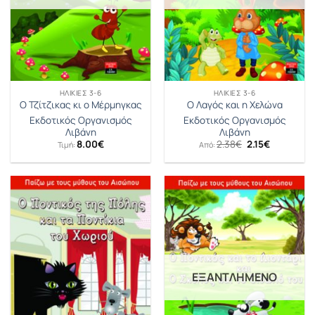
ΗΛΙΚΊΕΣ 3-6
ΗΛΙΚΊΕΣ 3-6
Ο Τζίτζικας κι ο Μέρμηγκας
Ο Λαγός και η Χελώνα
Εκδοτικός Οργανισμός
Εκδοτικός Οργανισμός
Λιβάνη
Λιβάνη
Original
Η
8.00
€
2.38
€
2.15
€
Τιμή:
Από:
price
τρέχουσα
was:
τιμή
2.38€.
είναι:
2.15€.
ΕΞΑΝΤΛΗΜΈΝΟ