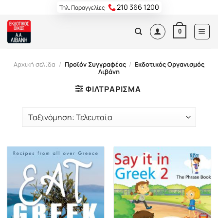
Skip
210 366 1200
Τηλ. Παραγγελίες:
to
content
0
Αρχική σελίδα
/
Προϊόν Συγγραφέας
/
Εκδοτικός Οργανισμός
Λιβάνη
ΦΙΛΤΡΆΡΙΣΜΑ